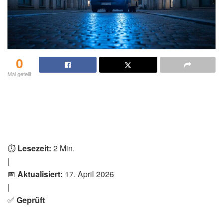
0
Mal geteilt
⏱️
Lesezeit:
2 Min.
|
📅
Aktualisiert:
17. April 2026
|
✅
Geprüft