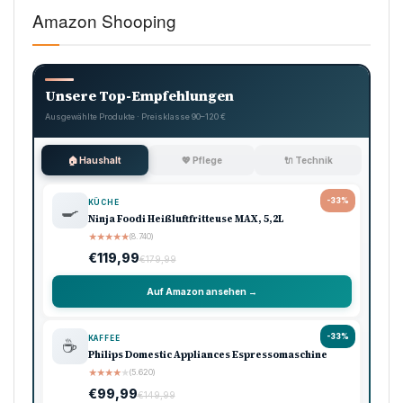
Amazon Shooping
Unsere Top-Empfehlungen
Ausgewählte Produkte · Preisklasse 90–120 €
🏠 Haushalt
💖 Pflege
🔌 Technik
-33%
KÜCHE
🍳
Ninja Foodi Heißluftfritteuse MAX, 5,2L
★
★
★
★
★
(8.740)
€119,99
€179,99
Auf Amazon ansehen →
-33%
KAFFEE
☕
Philips Domestic Appliances Espressomaschine
★
★
★
★
★
(5.620)
€99,99
€149,99