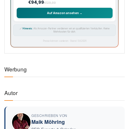
€94,99
€129,99
Auf Amazon ansehen →
🔗
Hinweis:
Als Amazon-Partner verdienen wir an qualifizierten Verkäufen. Keine
Mehrkosten für dich.
Preise können variieren · Stand: 5.8.2026
Werbung
Autor
GESCHRIEBEN VON
Maik Möhring