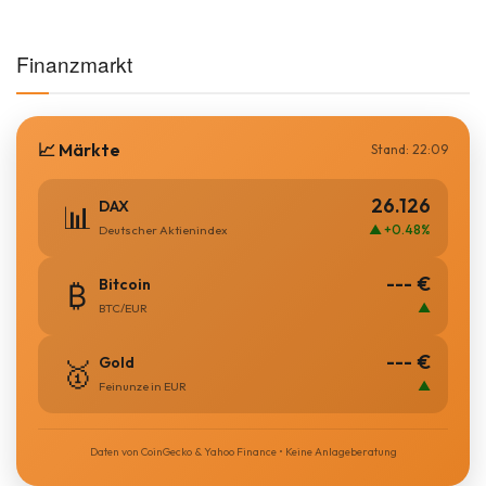
Finanzmarkt
📈 Märkte
Stand: 22:09
26.126
DAX
📊
▲ +0.48%
Deutscher Aktienindex
--- €
Bitcoin
₿
▲
BTC/EUR
--- €
Gold
🥇
▲
Feinunze in EUR
Daten von CoinGecko & Yahoo Finance • Keine Anlageberatung