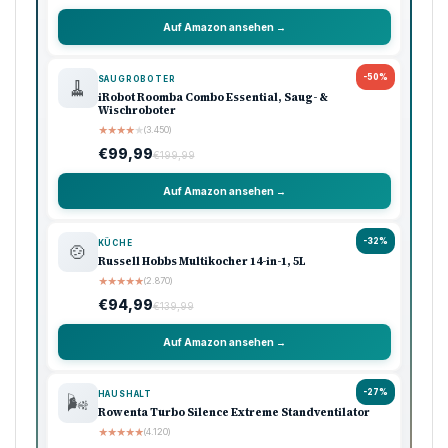
Auf Amazon ansehen →
-50%
SAUGROBOTER
🧹
iRobot Roomba Combo Essential, Saug- &
Wischroboter
★
★
★
★
★
(3.450)
€99,99
€199,99
Auf Amazon ansehen →
-32%
KÜCHE
🍲
Russell Hobbs Multikocher 14-in-1, 5L
★
★
★
★
★
(2.870)
€94,99
€139,99
Auf Amazon ansehen →
-27%
HAUSHALT
🌬️
Rowenta Turbo Silence Extreme Standventilator
★
★
★
★
★
(4.120)