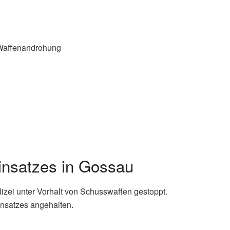
r Waffenandrohung
einsatzes in Gossau
izei unter Vorhalt von Schusswaffen gestoppt.
insatzes angehalten.