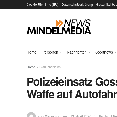
Cookie-Richtlinie (EU)
Datenschutzerklärung
Gastartikel bu
Home
Personen
Nachrichten
Sportnews
Home
Blaulicht News
Polizeieinsatz Goss
Waffe auf Autofahr
von
Marketing
13. April 2026
in
Blaulicht N