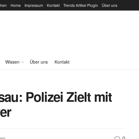
chen
Home
Impressum
Kontakt
Trends Artikel Plugin
Über uns
Wissen
Über uns
Kontakt
au: Polizei Zielt mit
er
0
ews