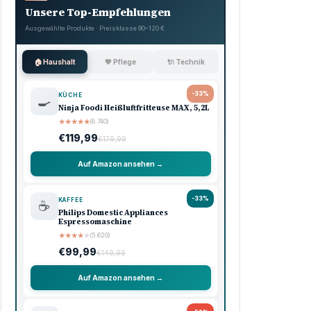
Unsere Top-Empfehlungen
Ausgewählte Produkte · Preisklasse 90–120 €
🏠 Haushalt
💖 Pflege
🔌 Technik
-33%
KÜCHE
🍳
Ninja Foodi Heißluftfritteuse MAX, 5,2L
★
★
★
★
★
(8.740)
€119,99
€179,99
Auf Amazon ansehen →
-33%
KAFFEE
☕
Philips Domestic Appliances
Espressomaschine
★
★
★
★
★
(5.620)
€99,99
€149,99
Auf Amazon ansehen →