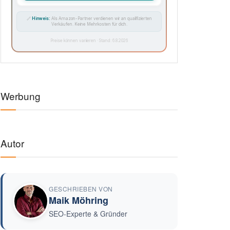
🔗
Hinweis:
Als Amazon-Partner verdienen wir an qualifizierten
Verkäufen. Keine Mehrkosten für dich.
Preise können variieren · Stand: 6.8.2026
Werbung
Autor
GESCHRIEBEN VON
Maik Möhring
SEO-Experte & Gründer