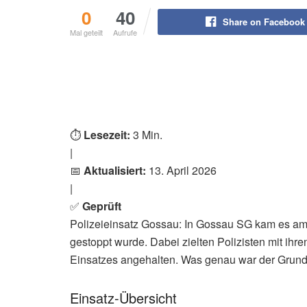
0
40
Share on Facebook
Mal geteilt
Aufrufe
⏱️
Lesezeit:
3 Min.
|
📅
Aktualisiert:
13. April 2026
|
✅
Geprüft
Polizeieinsatz Gossau: In Gossau SG kam es am 
gestoppt wurde. Dabei zielten Polizisten mit ih
Einsatzes angehalten. Was genau war der Grund 
Einsatz-Übersicht