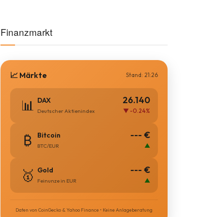
Finanzmarkt
📈 Märkte
Stand: 21:26
26.140
DAX
📊
▼ -0.24%
Deutscher Aktienindex
--- €
Bitcoin
₿
▲
BTC/EUR
--- €
Gold
🥇
▲
Feinunze in EUR
Daten von CoinGecko & Yahoo Finance • Keine Anlageberatung