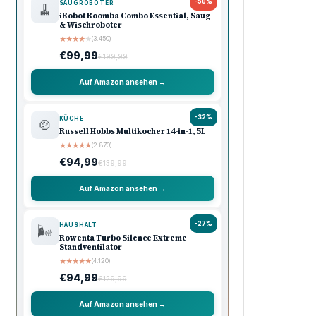
-50%
SAUGROBOTER
🧹
iRobot Roomba Combo Essential, Saug-
& Wischroboter
★
★
★
★
★
(3.450)
€99,99
€199,99
Auf Amazon ansehen →
-32%
KÜCHE
🍲
Russell Hobbs Multikocher 14-in-1, 5L
★
★
★
★
★
(2.870)
€94,99
€139,99
Auf Amazon ansehen →
-27%
HAUSHALT
🌬️
Rowenta Turbo Silence Extreme
Standventilator
★
★
★
★
★
(4.120)
€94,99
€129,99
Auf Amazon ansehen →