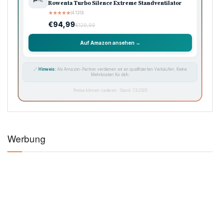
Rowenta Turbo Silence Extreme Standventilator
★
★
★
★
★
(4.120)
€94,99
€129,99
Auf Amazon ansehen →
🔗
Hinweis:
Als Amazon-Partner verdienen wir an qualifizierten Verkäufen. Keine
Mehrkosten für dich.
Preise können variieren · Stand: 7.8.2026
Werbung