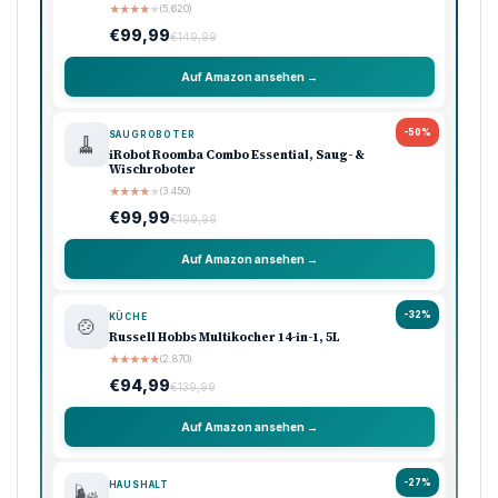
★
★
★
★
★
(5.620)
€99,99
€149,99
Auf Amazon ansehen →
-50%
SAUGROBOTER
🧹
iRobot Roomba Combo Essential, Saug- &
Wischroboter
★
★
★
★
★
(3.450)
€99,99
€199,99
Auf Amazon ansehen →
-32%
KÜCHE
🍲
Russell Hobbs Multikocher 14-in-1, 5L
★
★
★
★
★
(2.870)
€94,99
€139,99
Auf Amazon ansehen →
-27%
HAUSHALT
🌬️