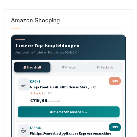
Amazon Shooping
Unsere Top-Empfehlungen
Ausgewählte Produkte · Preisklasse 90–120 €
🏠 Haushalt
💖 Pflege
🔌 Technik
-33%
KÜCHE
🍳
Ninja Foodi Heißluftfritteuse MAX, 5,2L
★
★
★
★
★
(8.740)
€119,99
€179,99
Auf Amazon ansehen →
-33%
KAFFEE
☕
Philips Domestic Appliances Espressomaschine