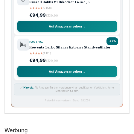
Russell Hobbs Multikocher 14-in-1, 5L
★
★
★
★
★
(2.870)
€94,99
€139,99
Auf Amazon ansehen →
-27%
HAUSHALT
🌬️
Rowenta Turbo Silence Extreme Standventilator
★
★
★
★
★
(4.120)
€94,99
€129,99
Auf Amazon ansehen →
🔗
Hinweis:
Als Amazon-Partner verdienen wir an qualifizierten Verkäufen. Keine
Mehrkosten für dich.
Preise können variieren · Stand: 9.8.2026
Werbung