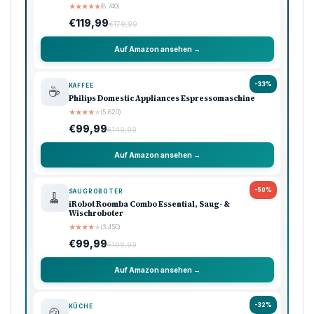
★
★
★
★
★
(8.740)
€119,99
€179,99
Auf Amazon ansehen →
-33%
KAFFEE
☕
Philips Domestic Appliances Espressomaschine
★
★
★
★
★
(5.620)
€99,99
€149,99
Auf Amazon ansehen →
-50%
SAUGROBOTER
🧹
iRobot Roomba Combo Essential, Saug- &
Wischroboter
★
★
★
★
★
(3.450)
€99,99
€199,99
Auf Amazon ansehen →
-32%
KÜCHE
🍲