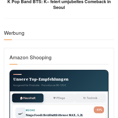
K Pop Band BTS: K– feiert umjubeltes Comeback in
Seoul
Werbung
Amazon Shooping
Unsere Top-Empfehlungen
Ausgewählte Produkte · Preisklasse 90–120 €
🏠 Haushalt
💖 Pflege
🔌 Technik
-33%
KÜCHE
🍳
Ninja Foodi Heißluftfritteuse MAX, 5,2L