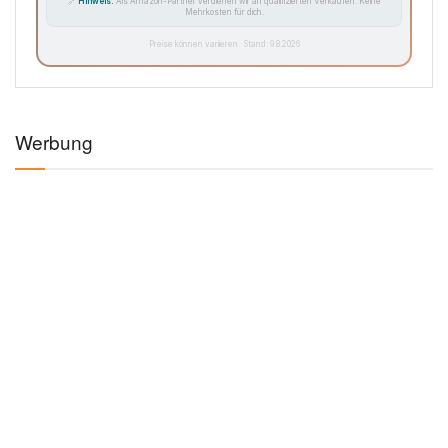
🔗
Hinweis:
Als Amazon-Partner verdienen wir an qualifizierten Verkäufen. Keine
Mehrkosten für dich.
Preise können variieren · Stand: 9.8.2026
Werbung