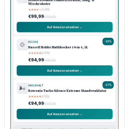
iRobot Roomba Combo Essential, Saug- &
Wischroboter
★
★
★
★
★
(3.450)
€99,99
€199,99
Auf Amazon ansehen →
-32%
KÜCHE
🍲
Russell Hobbs Multikocher 14-in-1, 5L
★
★
★
★
★
(2.870)
€94,99
€139,99
Auf Amazon ansehen →
-27%
HAUSHALT
🌬️
Rowenta Turbo Silence Extreme Standventilator
★
★
★
★
★
(4.120)
€94,99
€129,99
Auf Amazon ansehen →