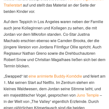
Trailerstart
auf und stellt das Material an der Seite der
beiden Kinder vor.
Auf dem Teppich in Los Angeles waren neben der Familie
auch jene Kolleginnen und Kollegen zu sehen, die mit
Jordan vor dem Mikrofon standen. Co-Star Justina
Machado erschien ebenso wie Camden Brooks, der die
jüngere Version von Jordans Filmfigur Ollie spricht. Auch
Regisseur Nathan Greno sowie die Drehbuchautoren
Robert Snow und Christian Magalhaes ließen sich bei dem
Termin blicken.
„Swapped“ ist
eine animierte Buddy-Komödie
und feiert am
1. Mai seinen Start auf Netflix. Im Zentrum stehen ein
kleines Waldwesen, dem Jordan seine Stimme leiht, und
ein majestätischer Vogel, gesprochen von
Juno Temple
–
in der Welt von „The Valley“ eigentlich Erzfeinde. Durch
einen plötzlichen Körpertausch sind die beiden