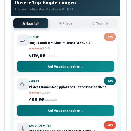
Unsere Top-Empfehlungen
Ausgewählte Produkte · Preisklasse 90–120 €
🏠 Haushalt
💖 Pflege
🔌 Technik
-33%
KÜCHE
🍳
Ninja Foodi Heißluftfritteuse MAX, 5,2L
★
★
★
★
★
(8.740)
€119,99
€179,99
Auf Amazon ansehen →
-33%
KAFFEE
☕
Philips Domestic Appliances Espressomaschine
★
★
★
★
★
(5.620)
€99,99
€149,99
Auf Amazon ansehen →
-50%
SAUGROBOTER
🧹