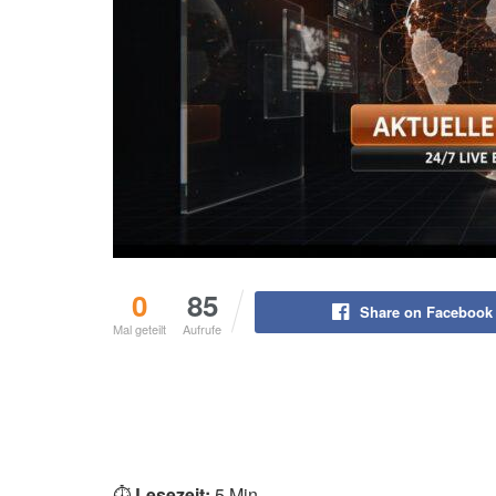
0
85
Share on Facebook
Mal geteilt
Aufrufe
⏱️
Lesezeit:
5 Min.