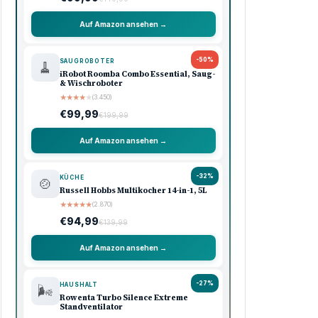
Auf Amazon ansehen →
-50%
SAUGROBOTER
🧹
iRobot Roomba Combo Essential, Saug-
& Wischroboter
★
★
★
★
★
(3.450)
€99,99
€199,99
Auf Amazon ansehen →
-32%
KÜCHE
🍲
Russell Hobbs Multikocher 14-in-1, 5L
★
★
★
★
★
(2.870)
€94,99
€139,99
Auf Amazon ansehen →
-27%
HAUSHALT
🌬️
Rowenta Turbo Silence Extreme
Standventilator