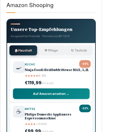
Amazon Shooping
Unsere Top-Empfehlungen
Ausgewählte Produkte · Preisklasse 90–120 €
🏠 Haushalt
💖 Pflege
🔌 Technik
-33%
KÜCHE
🍳
Ninja Foodi Heißluftfritteuse MAX, 5,2L
★
★
★
★
★
(8.740)
€119,99
€179,99
Auf Amazon ansehen →
-33%
KAFFEE
☕
Philips Domestic Appliances
Espressomaschine
★
★
★
★
★
(5.620)
€99,99
€149,99