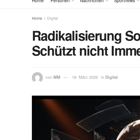
Home
Personen
Nachrichten
Sportnews
Home
Digital
Radikalisierung So
Schützt nicht Imm
von
MM
18. März 2026
in
Digital