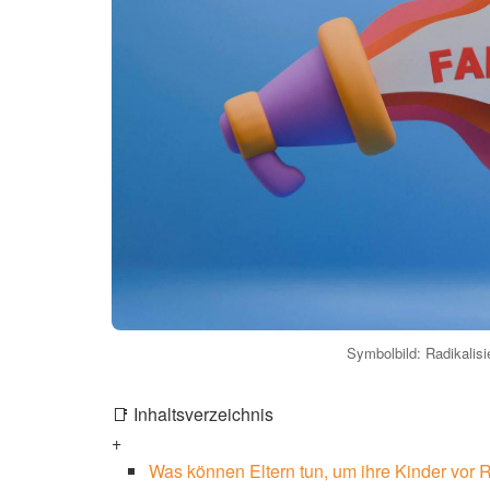
Symbolbild: Radikalisi
📑 Inhaltsverzeichnis
+
Was können Eltern tun, um ihre Kinder vor 