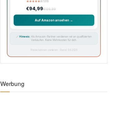
★
★
★
★
★
(4.120)
€94,99
€129,99
Auf Amazon ansehen →
🔗
Hinweis:
Als Amazon-Partner verdienen wir an qualifizierten
Verkäufen. Keine Mehrkosten für dich.
Preise können variieren · Stand: 9.8.2026
Werbung