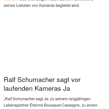
0
Mal geteilt
Erst im Februar dieses Jahres haben Ralf Schumacher
und sein Partner É
tienne
Bousquet-Cassagne bestätigt,
dass sie verlobt sind. Jetzt steht fest: Ihre Traumhochzeit
wird zum TV-Format.
Ral
f Schumacher
, 50, machte seine Beziehung mit
Étienne
Bousquet-Cassagne
Mitte Juli 2024 mit einem
gemeinsamen Instagram-Beitrag öffentlich. Damit feierte