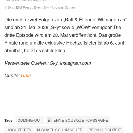
Golfen oder bei Veranstaltungen. Zudem werde die
Planung der Hochzeit an der französischen Côte d’Azur
hautnah begleitet: „Ob Location-Besichtigungen, die Suche
nach dem perfekten Anzug, die Auswahl der Trauringe,
des Hochzeitsweins oder die Trauzeugenentscheidung –
die Zuschauerinnen und Zuschauer sind ganz nah dabei
und erleben das Paar offen und authentisch.“ Auch Ralfs
Sohn David Schumacher, 24, werde in der Doku
vorkommen.
TV-Hochzeit fühlt sich für das
Paar „richtig“ an
Über seine Hochzeit im TV sagt Ralf Schumacher laut
„Sky“: „Étienne und ich gehen gemeinsam durchs Leben,
und diese Serie dokumentiert genau das: unseren Alltag,
unsere Arbeit, unsere Unterschiede und