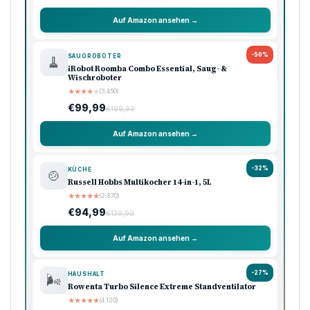
Werbung
Amazon Shooping
Unsere Top-Empfehlungen
Ausgewählte Produkte · Preisklasse 90–120 €
🏠 Haushalt
💖 Pflege
🔌 Technik
-33%
KÜCHE
🍳
Ninja Foodi Heißluftfritteuse MAX, 5,2L
★
★
★
★
★
(8.740)
€119,99
€179,99