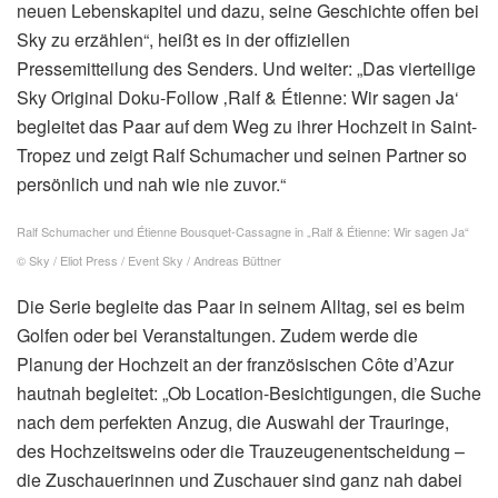
der Bruder von Formel-1-Legende
Michael Schumacher
,
57, zugleich sein Coming-out. Nachdem bereits
Verlobungsgerüchte kursierten, bestätigte das
Paar
die
schönen Nachrichten im Februar dieses Jahres.
Jetzt gibt der Sender „Sky“ bekannt, dass die anstehende
Hochzeit
des ehemaligen Automobilrennfahrers und
seines Liebsten von Kameras begleitet wird.