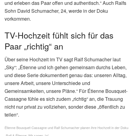
Ralf Schumacher sagt vor
laufenden Kameras Ja
„Ralf Schumacher sagt Ja: zu seinem langjährigen
Lebenspartner Étienne Bousquet-Cassagne, zu einem
neuen Lebenskapitel und dazu, seine Geschichte offen bei
Sky zu erzählen“, heißt es in der offiziellen
Pressemitteilung des Senders. Und weiter: „Das vierteilige
Sky Original Doku-Follow ‚Ralf & Étienne: Wir sagen Ja‘
begleitet das Paar auf dem Weg zu ihrer Hochzeit in Saint-
Tropez und zeigt Ralf Schumacher und seinen Partner so
persönlich und nah wie nie zuvor.“
Ralf Schumacher und Étienne Bousquet-Cassagne in „Ralf & Étienne: Wir sagen Ja“
© Sky / Eliot Press / Event Sky / Andreas Büttner
Die Serie begleite das Paar in seinem Alltag, sei es beim