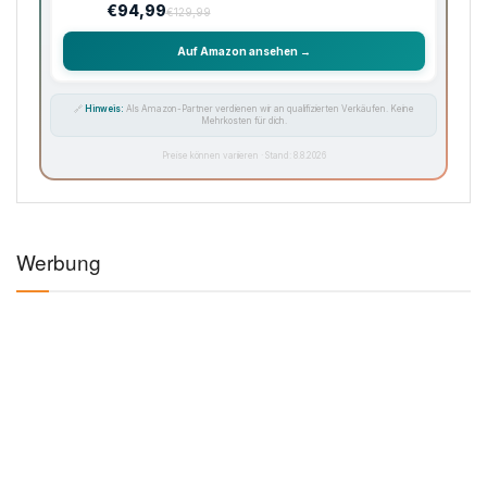
Auf Amazon ansehen →
-33%
KAFFEE
☕
Philips Domestic Appliances Espressomaschine
★
★
★
★
★
(5.620)
€99,99
€149,99
Auf Amazon ansehen →
-50%
SAUGROBOTER
🧹
iRobot Roomba Combo Essential, Saug- &
Wischroboter
★
★
★
★
★
(3.450)
€99,99
€199,99
Auf Amazon ansehen →
-32%
KÜCHE
🍲
Russell Hobbs Multikocher 14-in-1, 5L
★
★
★
★
★
(2.870)