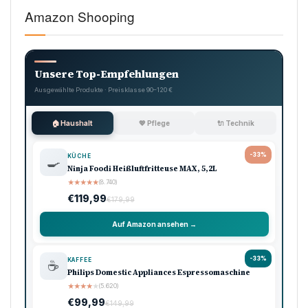
Tags:
COMING-OUT
ÉTIENNE BOUSQUET-CASSAGNE
HOCHZEIT TV
MICHAEL SCHUMACHER
PROMI HOCHZEIT
RALF SCHUMACHER
RALF SCHUMACHER HOCHZEIT
TV-HOCHZEIT
VERLOBUNG
Vorheriger Artikel
Wal-Newsblog: Nach Schwimmerin in Wal-Nähe:
Polizeibegleitung für Schiff
Nächster Artikel
Kanye West Marseille: Konzert Abgesagt – Verbot
Verhindert