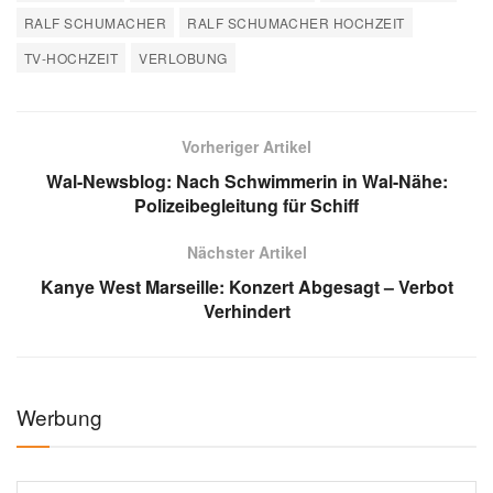
Gemeinsamkeiten, unsere Pläne.“ Für Étienne Bousquet-
Cassagne fühle es sich zudem „richtig“ an, die Trauung
nicht nur privat zu vollziehen, sonder diese „öffentlich zu
teilen“.
Étienne Bousquet-Cassagne und Ralf Schumacher planen ihre Hochzeit in der Doku
„Ralf & Étienne: Wir sagen Ja“
© Sky / Eliot Press / Event Sky / Andreas Büttner
Die ersten zwei Folgen von „Ralf & Étienne: Wir sagen Ja“
sind ab 21. Mai 2026 „Sky“ sowie „WOW“ verfügbar. Die
dritte Episode wird am 28. Mai veröffentlicht. Das große
Finale rund um die exklusive Hochzeitsfeier ist ab 6. Juni
abrufbar, heißt es schließlich.
Verwendete Quellen: Sky, instagram.com
Quelle:
Gala