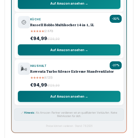
Auf Amazon ansehen →
-32%
KÜCHE
🍲
Russell Hobbs Multikocher 14-in-1, 5L
★
★
★
★
★
(2.870)
€94,99
€139,99
Auf Amazon ansehen →
-27%
HAUSHALT
🌬️
Rowenta Turbo Silence Extreme Standventilator
★
★
★
★
★
(4.120)
€94,99
€129,99
Auf Amazon ansehen →
🔗
Hinweis:
Als Amazon-Partner verdienen wir an qualifizierten Verkäufen. Keine
Mehrkosten für dich.
Preise können variieren · Stand: 7.8.2026