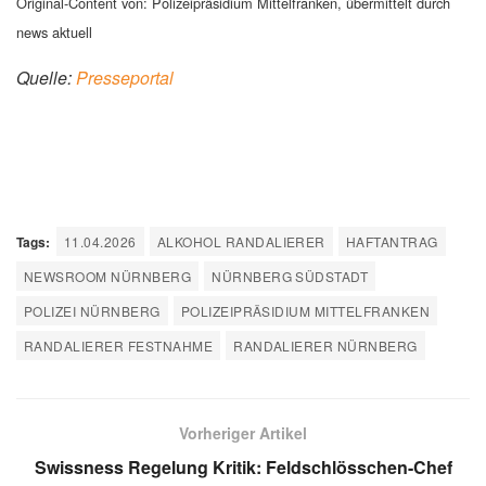
Original-Content von: Polizeipräsidium Mittelfranken, übermittelt durch
news aktuell
Quelle:
Presseportal
Tags:
11.04.2026
ALKOHOL RANDALIERER
HAFTANTRAG
NEWSROOM NÜRNBERG
NÜRNBERG SÜDSTADT
POLIZEI NÜRNBERG
POLIZEIPRÄSIDIUM MITTELFRANKEN
RANDALIERER FESTNAHME
RANDALIERER NÜRNBERG
Vorheriger Artikel
Swissness Regelung Kritik: Feldschlösschen-Chef