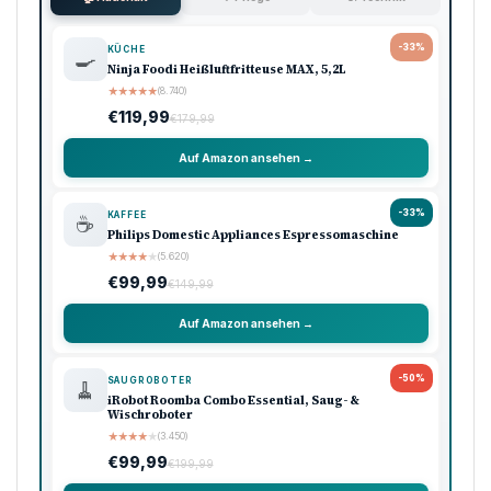
-33%
KÜCHE
🍳
Ninja Foodi Heißluftfritteuse MAX, 5,2L
★
★
★
★
★
(8.740)
€119,99
€179,99
Auf Amazon ansehen →
-33%
KAFFEE
☕
Philips Domestic Appliances Espressomaschine
★
★
★
★
★
(5.620)
€99,99
€149,99
Auf Amazon ansehen →
-50%
SAUGROBOTER
🧹
iRobot Roomba Combo Essential, Saug- &
Wischroboter
★
★
★
★
★
(3.450)
€99,99
€199,99