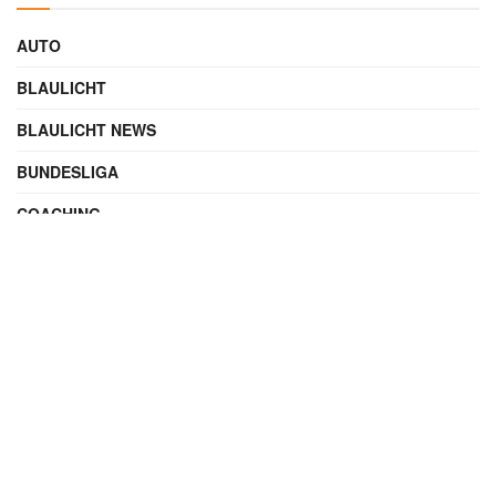
AUTO
BLAULICHT
BLAULICHT NEWS
BUNDESLIGA
COACHING
DIGITAL
ENTERTAINMENT
FAMILIE
FILME UND SERIEN
FINANZEN
FUSSBALL