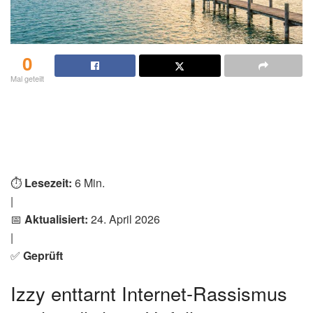
0
Mal geteilt
⏱️
Lesezeit:
6 Min.
|
📅
Aktualisiert:
24. April 2026
|
✅
Geprüft
Izzy enttarnt Internet-Rassismus