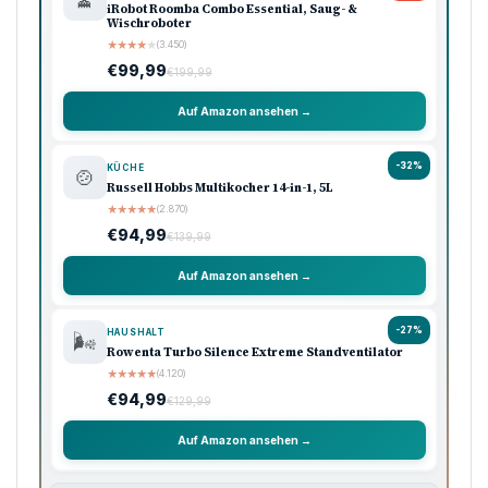
iRobot Roomba Combo Essential, Saug- &
Wischroboter
★
★
★
★
★
(3.450)
€99,99
€199,99
Auf Amazon ansehen →
-32%
KÜCHE
🍲
Russell Hobbs Multikocher 14-in-1, 5L
★
★
★
★
★
(2.870)
€94,99
€139,99
Auf Amazon ansehen →
-27%
HAUSHALT
🌬️
Rowenta Turbo Silence Extreme Standventilator
★
★
★
★
★
(4.120)
€94,99
€129,99
Auf Amazon ansehen →