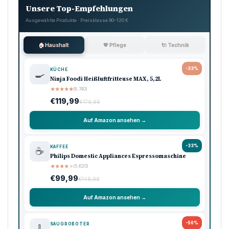
Unsere Top-Empfehlungen
Ausgewählte Produkte · Preisklasse 90–120 €
🏠 Haushalt
💖 Pflege
🔌 Technik
-33%
KÜCHE
🍳
Ninja Foodi Heißluftfritteuse MAX, 5,2L
★
★
★
★
★
(8.740)
€119,99
€179,99
Auf Amazon ansehen →
-33%
KAFFEE
☕
Philips Domestic Appliances Espressomaschine
★
★
★
★
★
(5.620)
€99,99
€149,99
Auf Amazon ansehen →
-50%
SAUGROBOTER
🧹