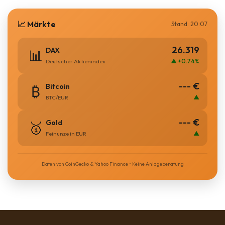
📈 Märkte
Stand: 20:07
26.319
DAX
📊
▲ +0.74%
Deutscher Aktienindex
--- €
Bitcoin
₿
▲
BTC/EUR
--- €
Gold
🥇
▲
Feinunze in EUR
Daten von CoinGecko & Yahoo Finance • Keine Anlageberatung