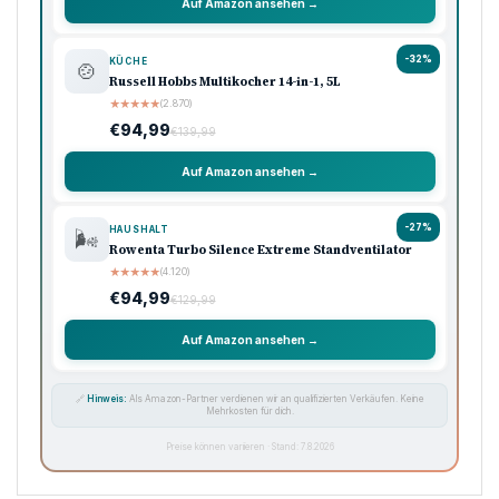
Auf Amazon ansehen →
-32%
KÜCHE
🍲
Russell Hobbs Multikocher 14-in-1, 5L
★
★
★
★
★
(2.870)
€94,99
€139,99
Auf Amazon ansehen →
-27%
HAUSHALT
🌬️
Rowenta Turbo Silence Extreme Standventilator
★
★
★
★
★
(4.120)
€94,99
€129,99
Auf Amazon ansehen →
🔗
Hinweis:
Als Amazon-Partner verdienen wir an qualifizierten Verkäufen. Keine
Mehrkosten für dich.
Preise können variieren · Stand: 7.8.2026