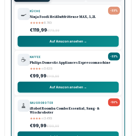
-33%
KÜCHE
🍳
Ninja Foodi Heißluftfritteuse MAX, 5,2L
★
★
★
★
★
(8.740)
€119,99
€179,99
Auf Amazon ansehen →
-33%
KAFFEE
☕
Philips Domestic Appliances Espressomaschine
★
★
★
★
★
(5.620)
€99,99
€149,99
Auf Amazon ansehen →
-50%
SAUGROBOTER
🧹
iRobot Roomba Combo Essential, Saug- &
Wischroboter
★
★
★
★
★
(3.450)
€99,99
€199,99