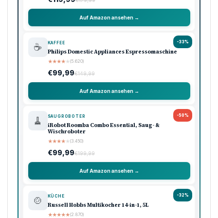
Auf Amazon ansehen →
-33%
KAFFEE
☕
Philips Domestic Appliances Espressomaschine
★
★
★
★
★
(5.620)
€99,99
€149,99
Auf Amazon ansehen →
-50%
SAUGROBOTER
🧹
iRobot Roomba Combo Essential, Saug- &
Wischroboter
★
★
★
★
★
(3.450)
€99,99
€199,99
Auf Amazon ansehen →
-32%
KÜCHE
🍲
Russell Hobbs Multikocher 14-in-1, 5L
★
★
★
★
★
(2.870)