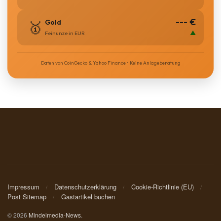
--- €
Gold
🥇
▲
Feinunze in EUR
Daten von CoinGecko & Yahoo Finance • Keine Anlageberatung
Impressum
Datenschutzerklärung
Cookie-Richtlinie (EU)
Post Sitemap
Gastartikel buchen
© 2026
Mindelmedia-News
.