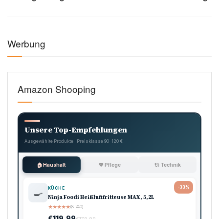
Werbung
Amazon Shooping
Unsere Top-Empfehlungen
Ausgewählte Produkte · Preisklasse 90–120 €
🏠 Haushalt
💖 Pflege
🔌 Technik
-33%
KÜCHE
🍳
Ninja Foodi Heißluftfritteuse MAX, 5,2L
★
★
★
★
★
(8.740)
€119,99
€179,99