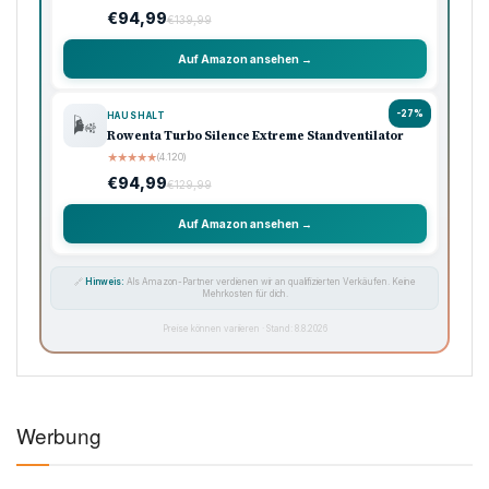
€94,99
€139,99
Auf Amazon ansehen →
-27%
HAUSHALT
🌬️
Rowenta Turbo Silence Extreme Standventilator
★
★
★
★
★
(4.120)
€94,99
€129,99
Auf Amazon ansehen →
🔗
Hinweis:
Als Amazon-Partner verdienen wir an qualifizierten Verkäufen. Keine
Mehrkosten für dich.
Preise können variieren · Stand: 8.8.2026
Werbung