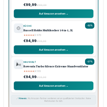
€99,99
€199,99
Auf Amazon ansehen →
-32%
KÜCHE
🍲
Russell Hobbs Multikocher 14-in-1, 5L
★
★
★
★
★
(2.870)
€94,99
€139,99
Auf Amazon ansehen →
-27%
HAUSHALT
🌬️
Rowenta Turbo Silence Extreme Standventilator
★
★
★
★
★
(4.120)
€94,99
€129,99
Auf Amazon ansehen →
🔗
Hinweis:
Als Amazon-Partner verdienen wir an qualifizierten Verkäufen. Keine
Mehrkosten für dich.