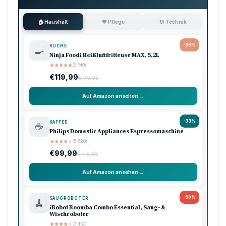
🏠 Haushalt
💖 Pflege
🔌 Technik
-33%
KÜCHE
🍳
Ninja Foodi Heißluftfritteuse MAX, 5,2L
★
★
★
★
★
(8.740)
€119,99
€179,99
Auf Amazon ansehen →
-33%
KAFFEE
☕
Philips Domestic Appliances Espressomaschine
★
★
★
★
★
(5.620)
€99,99
€149,99
Auf Amazon ansehen →
-50%
SAUGROBOTER
🧹
iRobot Roomba Combo Essential, Saug- &
Wischroboter
★
★
★
★
★
(3.450)