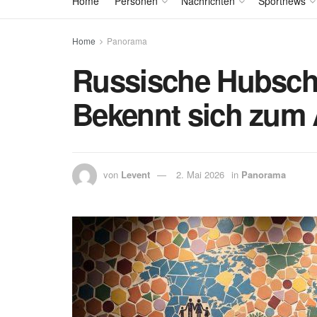
Home
Personen
Nachrichten
Sportnews
Home
Panorama
Russische Hubschr
Bekennt sich zum 
von
Levent
2. Mai 2026
in
Panorama