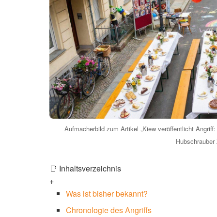
Aufmacherbild zum Artikel „Kiew veröffentlicht Angri
Hubschrauber Z
📑 Inhaltsverzeichnis
+
Was ist bisher bekannt?
Chronologie des Angriffs