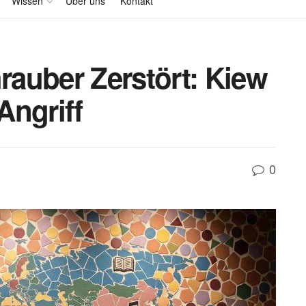
Wissen
Über uns
Kontakt
auber Zerstört: Kiew
Angriff
0