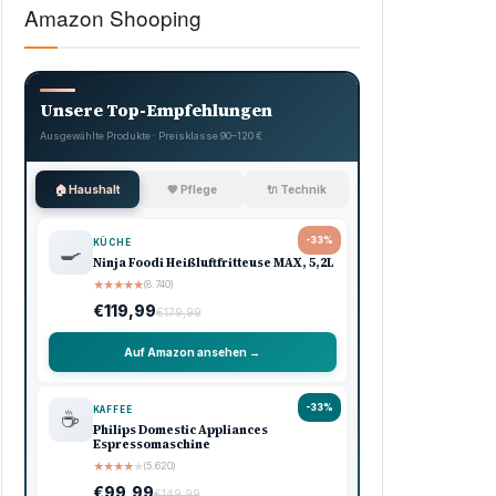
Amazon Shooping
Unsere Top-Empfehlungen
Ausgewählte Produkte · Preisklasse 90–120 €
🏠 Haushalt
💖 Pflege
🔌 Technik
-33%
KÜCHE
🍳
Ninja Foodi Heißluftfritteuse MAX, 5,2L
★
★
★
★
★
(8.740)
€119,99
€179,99
Auf Amazon ansehen →
-33%
KAFFEE
☕
Philips Domestic Appliances
Espressomaschine
★
★
★
★
★
(5.620)
€99,99
€149,99