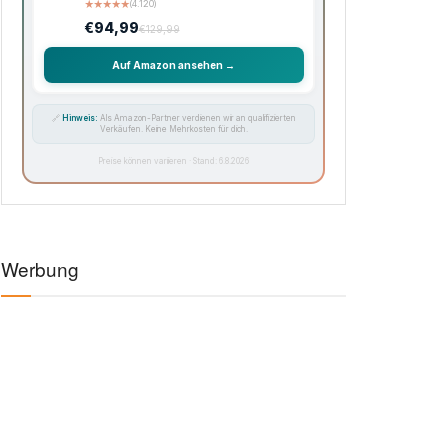
★
★
★
★
★
(4.120)
€94,99
€129,99
Auf Amazon ansehen →
🔗
Hinweis:
Als Amazon-Partner verdienen wir an qualifizierten
Verkäufen. Keine Mehrkosten für dich.
Preise können variieren · Stand: 6.8.2026
Werbung