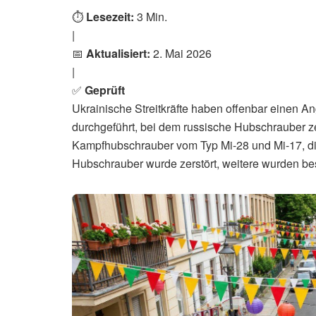
⏱️
Lesezeit:
3 Min.
|
📅
Aktualisiert:
2. Mai 2026
|
✅
Geprüft
Ukrainische Streitkräfte haben offenbar einen An
durchgeführt, bei dem russische Hubschrauber ze
Kampfhubschrauber vom Typ Mi-28 und Mi-17, die 
Hubschrauber wurde zerstört, weitere wurden be