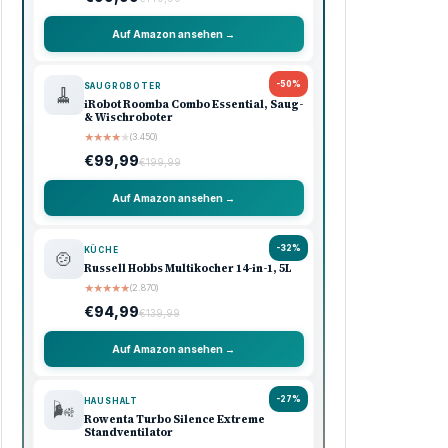
Auf Amazon ansehen →
-50%
SAUGROBOTER
🧹
iRobot Roomba Combo Essential, Saug-
& Wischroboter
★
★
★
★
★
(3.450)
€99,99
€199,99
Auf Amazon ansehen →
-32%
KÜCHE
🍲
Russell Hobbs Multikocher 14-in-1, 5L
★
★
★
★
★
(2.870)
€94,99
€139,99
Auf Amazon ansehen →
-27%
HAUSHALT
🌬️
Rowenta Turbo Silence Extreme
Standventilator