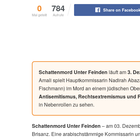
0
784
Share on Faceboo
Mal geteilt
Aufrufe
Schattenmord Unter Feinden
läuft am
3. D
Amali spielt Hauptkommissarin Nadirah Abaz
Fischmann) im Mord an einem jüdischen Oberst
Antisemitismus, Rechtsextremismus und
in Nebenrollen zu sehen.
Schattenmord Unter Feinden
– am 03. Dezember
Brisanz. Eine arabischstämmige Kommissarin und