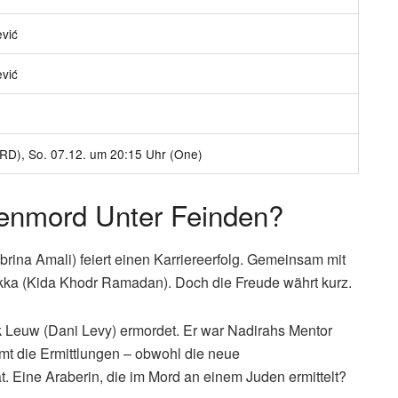
vić
vić
RD), So. 07.12. um 20:15 Uhr (One)
tenmord Unter Feinden?
ina Amali) feiert einen Karriereerfolg. Gemeinsam mit
kka (Kida Khodr Ramadan). Doch die Freude währt kurz.
 Leuw (Dani Levy) ermordet. Er war Nadirahs Mentor
t die Ermittlungen – obwohl die neue
 Eine Araberin, die im Mord an einem Juden ermittelt?