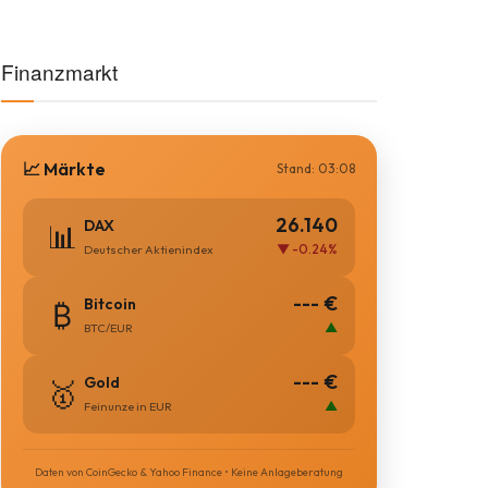
Finanzmarkt
📈 Märkte
Stand: 03:08
26.140
DAX
📊
▼ -0.24%
Deutscher Aktienindex
--- €
Bitcoin
₿
▲
BTC/EUR
--- €
Gold
🥇
▲
Feinunze in EUR
Daten von CoinGecko & Yahoo Finance • Keine Anlageberatung