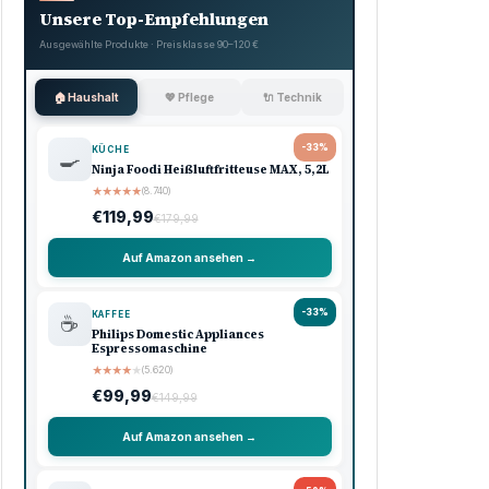
Unsere Top-Empfehlungen
Ausgewählte Produkte · Preisklasse 90–120 €
🏠 Haushalt
💖 Pflege
🔌 Technik
-33%
KÜCHE
🍳
Ninja Foodi Heißluftfritteuse MAX, 5,2L
★
★
★
★
★
(8.740)
€119,99
€179,99
Auf Amazon ansehen →
-33%
KAFFEE
☕
Philips Domestic Appliances
Espressomaschine
★
★
★
★
★
(5.620)
€99,99
€149,99
Auf Amazon ansehen →