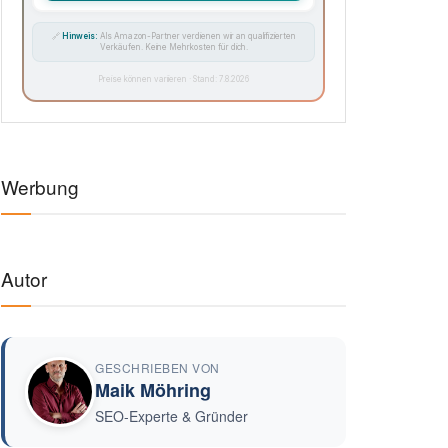
🔗
Hinweis:
Als Amazon-Partner verdienen wir an qualifizierten
Verkäufen. Keine Mehrkosten für dich.
Preise können variieren · Stand: 7.8.2026
Werbung
Autor
GESCHRIEBEN VON
Maik Möhring
SEO-Experte & Gründer