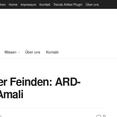
chen
Home
Impressum
Kontakt
Trends Artikel Plugin
Über uns
Wissen
Über uns
Kontakt
er Feinden: ARD-
Amali
0
n