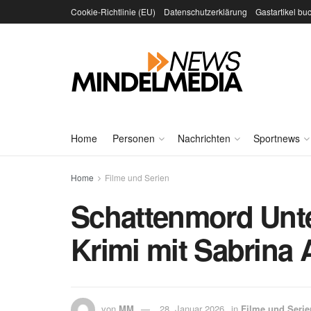
Cookie-Richtlinie (EU)
Datenschutzerklärung
Gastartikel bu
Home
Personen
Nachrichten
Sportnews
Home
Filme und Serien
Schattenmord Unt
Krimi mit Sabrina 
von
MM
28. Januar 2026
in
Filme und Serie