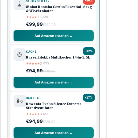
-50%
SAUGROBOTER
🧹
iRobot Roomba Combo Essential, Saug-
& Wischroboter
★
★
★
★
★
(3.450)
€99,99
€199,99
Auf Amazon ansehen →
-32%
KÜCHE
🍲
Russell Hobbs Multikocher 14-in-1, 5L
★
★
★
★
★
(2.870)
€94,99
€139,99
Auf Amazon ansehen →
-27%
HAUSHALT
🌬️
Rowenta Turbo Silence Extreme
Standventilator
★
★
★
★
★
(4.120)
€94,99
€129,99
Auf Amazon ansehen →