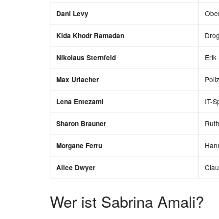
Ober
Dani Levy
Drog
Kida Khodr Ramadan
Erik
Nikolaus Sternfeld
Poli
Max Urlacher
IT-Sp
Lena Entezami
Ruth
Sharon Brauner
Hann
Morgane Ferru
Clau
Alice Dwyer
Wer ist Sabrina Amali?