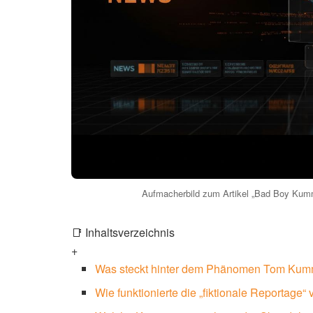
Aufmacherbild zum Artikel „Bad Boy Kumm
📑 Inhaltsverzeichnis
+
Was steckt hinter dem Phänomen Tom Ku
Wie funktionierte die „fiktionale Reportag