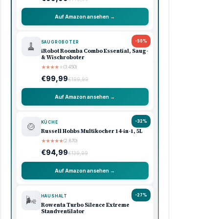
Auf Amazon ansehen →
-50%
SAUGROBOTER
🧹
iRobot Roomba Combo Essential, Saug-
& Wischroboter
★
★
★
★
★
(3.450)
€99,99
€199,99
Auf Amazon ansehen →
-32%
KÜCHE
🍲
Russell Hobbs Multikocher 14-in-1, 5L
★
★
★
★
★
(2.870)
€94,99
€139,99
Auf Amazon ansehen →
-27%
HAUSHALT
🌬️
Rowenta Turbo Silence Extreme
Standventilator