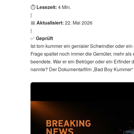
⏱️
Lesezeit:
4 Min.
|
📅
Aktualisiert:
22. Mai 2026
|
✅
Geprüft
Ist tom kummer ein genialer Schwindler oder e
Frage spaltet noch immer die Gemüter, mehr als 
beendete. War er ein Betrüger oder ein Erfinder 
nannte? Der Dokumentarfilm „Bad Boy Kummer“ v