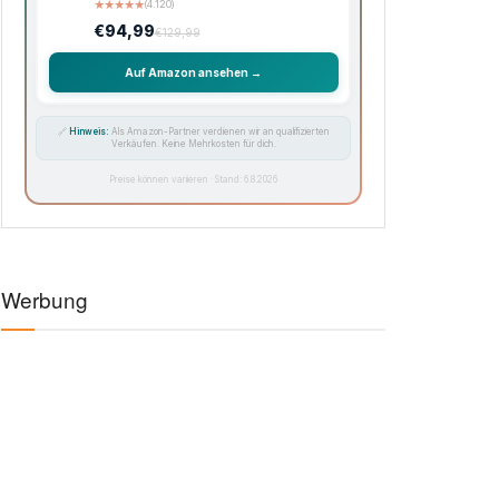
★
★
★
★
★
(4.120)
€94,99
€129,99
Auf Amazon ansehen →
🔗
Hinweis:
Als Amazon-Partner verdienen wir an qualifizierten
Verkäufen. Keine Mehrkosten für dich.
Preise können variieren · Stand: 6.8.2026
Werbung