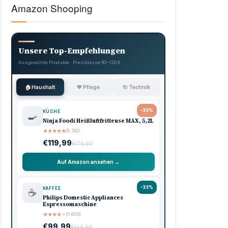
Amazon Shooping
Unsere Top-Empfehlungen
Ausgewählte Produkte · Preisklasse 90–120 €
🏠 Haushalt
💖 Pflege
🔌 Technik
-33%
KÜCHE
🍳
Ninja Foodi Heißluftfritteuse MAX, 5,2L
★
★
★
★
★
(8.740)
€119,99
€179,99
Auf Amazon ansehen →
-33%
KAFFEE
☕
Philips Domestic Appliances
Espressomaschine
★
★
★
★
★
(5.620)
€99,99
€149,99