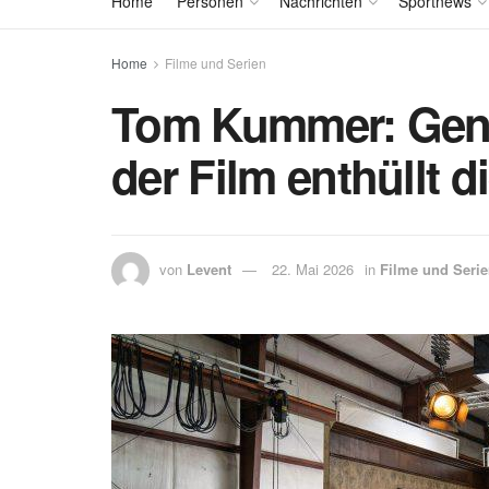
Home
Personen
Nachrichten
Sportnews
Home
Filme und Serien
Tom Kummer: Geni
der Film enthüllt d
von
Levent
22. Mai 2026
in
Filme und Seri