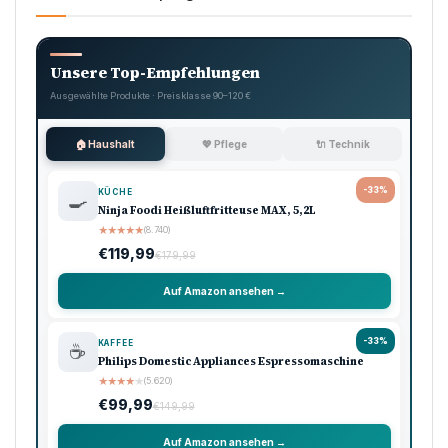
Unsere Top-Empfehlungen
Ausgewählte Produkte · Preisklasse 90–120 €
🏠 Haushalt
💖 Pflege
🔌 Technik
-33%
KÜCHE
🍳
Ninja Foodi Heißluftfritteuse MAX, 5,2L
★
★
★
★
★
(8.740)
€119,99
€179,99
Auf Amazon ansehen →
-33%
KAFFEE
☕
Philips Domestic Appliances Espressomaschine
★
★
★
★
★
(5.620)
€99,99
€149,99
Auf Amazon ansehen →