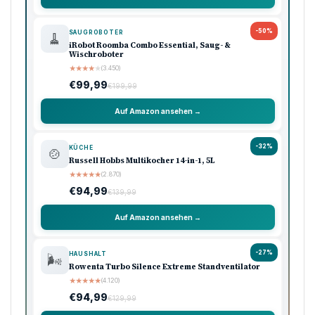
-50%
SAUGROBOTER
🧹
iRobot Roomba Combo Essential, Saug- &
Wischroboter
★
★
★
★
★
(3.450)
€99,99
€199,99
Auf Amazon ansehen →
-32%
KÜCHE
🍲
Russell Hobbs Multikocher 14-in-1, 5L
★
★
★
★
★
(2.870)
€94,99
€139,99
Auf Amazon ansehen →
-27%
HAUSHALT
🌬️
Rowenta Turbo Silence Extreme Standventilator
★
★
★
★
★
(4.120)
€94,99
€129,99