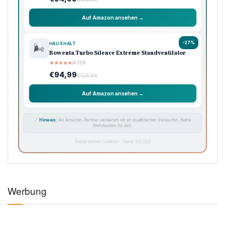
Auf Amazon ansehen →
-27%
HAUSHALT
🌬️
Rowenta Turbo Silence Extreme Standventilator
★
★
★
★
★
(4.120)
€94,99
€129,99
Auf Amazon ansehen →
🔗
Hinweis:
Als Amazon-Partner verdienen wir an qualifizierten Verkäufen. Keine
Mehrkosten für dich.
Preise können variieren · Stand: 8.8.2026
Werbung