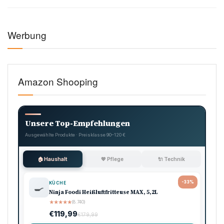
Werbung
Amazon Shooping
Unsere Top-Empfehlungen
Ausgewählte Produkte · Preisklasse 90–120 €
🏠 Haushalt
💖 Pflege
🔌 Technik
-33%
KÜCHE
🍳
Ninja Foodi Heißluftfritteuse MAX, 5,2L
★
★
★
★
★
(8.740)
€119,99
€179,99