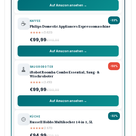
Auf Amazon ansehen →
-33%
KAFFEE
☕
Philips Domestic Appliances Espressomaschine
★
★
★
★
★
(5.620)
€99,99
€149,99
Auf Amazon ansehen →
-50%
SAUGROBOTER
🧹
iRobot Roomba Combo Essential, Saug- &
Wischroboter
★
★
★
★
★
(3.450)
€99,99
€199,99
Auf Amazon ansehen →
-32%
KÜCHE
🍲
Russell Hobbs Multikocher 14-in-1, 5L
★
★
★
★
★
(2.870)
€94,99
€139,99