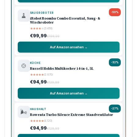
-50%
SAUGROBOTER
🧹
iRobot Roomba Combo Essential, Saug- &
Wischroboter
★
★
★
★
★
(3.450)
€99,99
€199,99
Auf Amazon ansehen →
-32%
KÜCHE
🍲
Russell Hobbs Multikocher 14-in-1, 5L
★
★
★
★
★
(2.870)
€94,99
€139,99
Auf Amazon ansehen →
-27%
HAUSHALT
🌬️
Rowenta Turbo Silence Extreme Standventilator
★
★
★
★
★
(4.120)
€94,99
€129,99