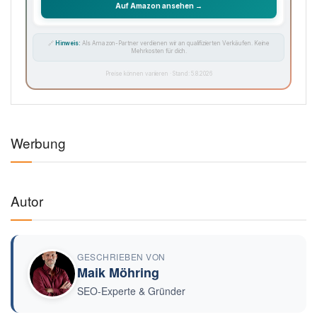
Auf Amazon ansehen →
🔗
Hinweis:
Als Amazon-Partner verdienen wir an qualifizierten Verkäufen. Keine
Mehrkosten für dich.
Preise können variieren · Stand: 5.8.2026
Werbung
Autor
GESCHRIEBEN VON
Maik Möhring
SEO-Experte & Gründer