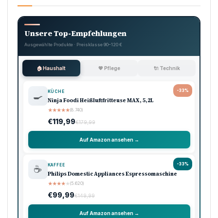
Unsere Top-Empfehlungen
Ausgewählte Produkte · Preisklasse 90–120 €
🏠 Haushalt
💖 Pflege
🔌 Technik
-33%
KÜCHE
🍳
Ninja Foodi Heißluftfritteuse MAX, 5,2L
★
★
★
★
★
(8.740)
€119,99
€179,99
Auf Amazon ansehen →
-33%
KAFFEE
☕
Philips Domestic Appliances Espressomaschine
★
★
★
★
★
(5.620)
€99,99
€149,99
Auf Amazon ansehen →