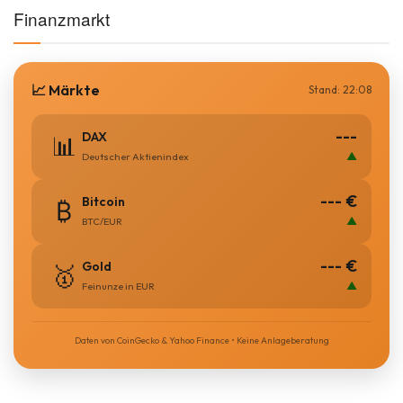
Finanzmarkt
📈 Märkte
Stand: 22:08
---
DAX
📊
▲
Deutscher Aktienindex
--- €
Bitcoin
₿
▲
BTC/EUR
--- €
Gold
🥇
▲
Feinunze in EUR
Daten von CoinGecko & Yahoo Finance • Keine Anlageberatung