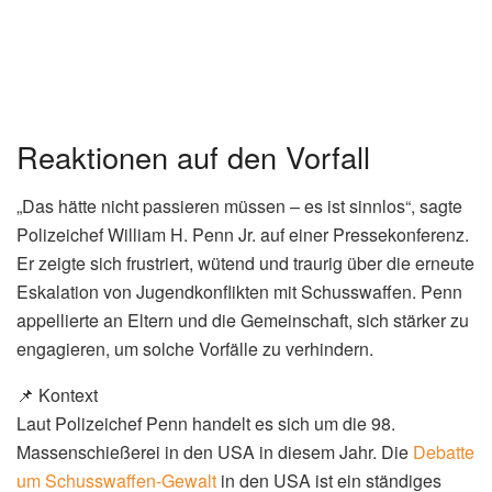
Was ist bisher bekannt?
Laut Polizeiangaben trafen sich die Jugendlichen am
Montagmorgen (Ortszeit) in einem Park in Winston-Salem
zu einer geplanten Auseinandersetzung. Diese eskalierte,
und es kam zu einer Schießerei, bei der insgesamt sieben
Personen getroffen wurden. Die beiden Todesopfer sind
16 und 17 Jahre alt, die Verletzten zwischen 14 und 19
Jahre.
Wie kam es zu der Schießerei?
Die Hintergründe der geplanten Auseinandersetzung sind
noch unklar. Die Polizei geht jedoch davon aus, dass
einige der Verletzten möglicherweise ebenfalls an der
Schießerei beteiligt waren.
Stern
berichtet, dass die
Ermittlungen andauern.
(Lesen Sie auch:
Schusswaffen-
Gewalt: Schüsse bei geplantem Kampf in Park…
)