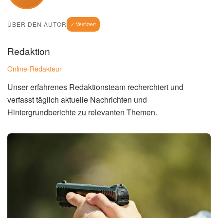
engagieren, um solche Vorfälle zu verhindern.
📌 Kontext
Laut Polizeichef Penn handelt es sich um die 98.
Massenschießerei in den USA in diesem Jahr. Die
Debatte
um Schusswaffen-Gewalt
in den USA ist ein ständiges
Thema.
Welche Maßnahmen werden
ergriffen?
Die Polizei in Winston-Salem hat die Ermittlungen
aufgenommen. Bislang gab es keine Festnahmen. Die
Beamten sicherten Spuren am Tatort und befragten
Zeugen. Die Polizei bittet um Hinweise aus der
Bevölkerung, die zur Aufklärung des Falls beitragen
können. Die Schulen in der Nähe des Parks waren von