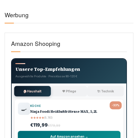
Die Polizei hat die Ermittlungen aufgenommen und
verstärkt die Präsenz in der Gegend, um das
Sicherheitsgefühl der Bevölkerung zu stärken.
Tags:
JUGEND GEWALT
KONFLIKTE JUGENDLICHE
SCHÜSSE PARK
SCHUSSWAFFEN GEWALT
SCHUSSWAFFEN GEWALT
SCHUSSWECHSEL
TOTE JUGENDLICHE
USA
WAFFEN GEWALT
WINSTON-SALEM
Vorheriger Artikel