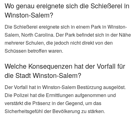
Symbolbild: Schusswaffen Gewalt (Bild: Pexels)
📰 Redaktion
✓ Geprüfter Inhalt
Wie viele Menschen wurden bei der
Schießerei verletzt?