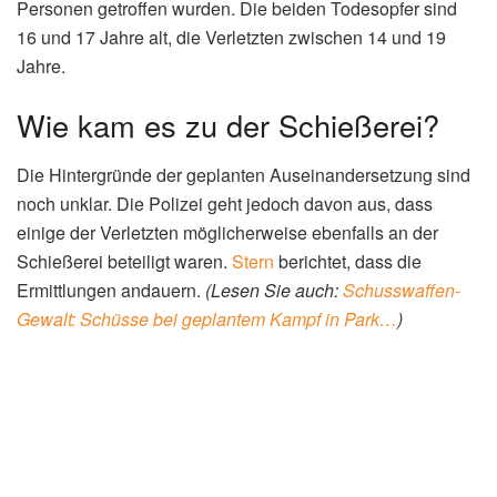
19 Jahre)
Sachschaden:
Unbekannt
Ermittlungsstand:
Ermittlungen laufen, keine
Festnahmen bisher
Zeugenaufruf:
Nein
Chronologie des Vorfalls
Montagmorgen (Ortszeit)
Geplante Auseinandersetzung eskaliert:
Eine geplante
Auseinandersetzung unter Jugendlichen entwickelt sich zu
einer Schießerei in einem Park in Winston-Salem.
Nach Eintreffen der Einsatzkräfte
Flucht vom Tatort:
Mehrere Personen flüchten, nachdem
die ersten Einsatzkräfte am Tatort eintreffen.