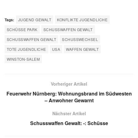
Neben den zwei Todesopfern wurden fünf weitere
Jugendliche im Alter von 14 bis 19 Jahren verletzt. Einige
von ihnen erlitten schwere Verletzungen und mussten
medizinisch versorgt werden.
(Lesen Sie auch:
Familiendrama Eimke: Tatort Lüneburger Heide: Frau Tot
)
Wo genau ereignete sich die Schießerei in
Winston-Salem?
Die Schießerei ereignete sich in einem Park in Winston-
Salem, North Carolina. Der Park befindet sich in der Nähe
mehrerer Schulen, die jedoch nicht direkt von den
Schüssen betroffen waren.
Welche Konsequenzen hat der Vorfall für
die Stadt Winston-Salem?
Der Vorfall hat in Winston-Salem Bestürzung ausgelöst.