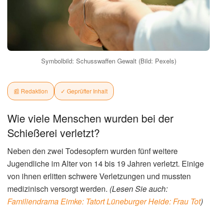
den Schüssen nicht direkt betroffen, so die Polizei.
(Lesen
Sie auch:
Shreveport Schüsse: Acht Kinder bei
Familientragödie Getötet
)
R
ÜBER DEN AUTOR
✓ Verifiziert
Redaktion
Online-Redakteur
Unser erfahrenes Redaktionsteam recherchiert und
verfasst täglich aktuelle Nachrichten und
Hintergrundberichte zu relevanten Themen.