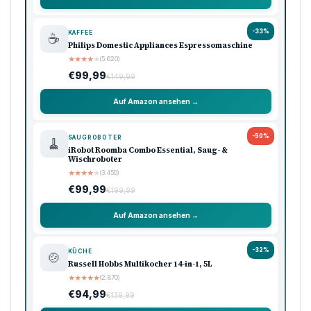
Feuerwehr Nürnberg: Wohnungsbrand im Südwesten
– Anwohner Gewarnt
Nächster Artikel
Schusswaffen Gewalt: -: Schüsse
Werbung
Amazon Shooping
Unsere Top-Empfehlungen
Ausgewählte Produkte · Preisklasse 90–120 €