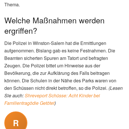
Reaktionen auf den Vorfall
„Das hätte nicht passieren müssen – es ist sinnlos“, sagte
Polizeichef William H. Penn Jr. auf einer Pressekonferenz.
Er zeigte sich frustriert, wütend und traurig über die erneute
Eskalation von Jugendkonflikten mit Schusswaffen. Penn
appellierte an Eltern und die Gemeinschaft, sich stärker zu