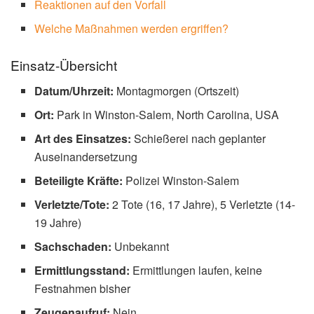
Zwei Jugendliche im Alter von 16 und 17 Jahren starben,
fünf weitere wurden verletzt. Die Polizei warnt vor der
Eskalation von Konflikten mit Waffen.
Symbolbild: Schusswaffen Gewalt (Bild: Pexels)