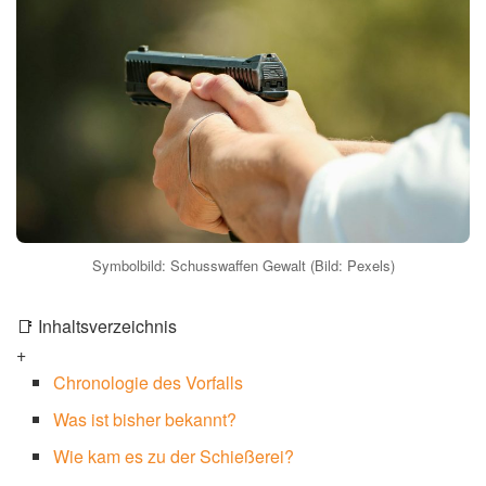
0
Mal geteilt
⏱️
Lesezeit:
3 Min.
|
📅
Aktualisiert:
21. April 2026
|
✅
Geprüft
Die zunehmende
Schusswaffen Gewalt
unter
Jugendlichen in den USA forderte erneut Todesopfer: In
Winston-Salem, North Carolina, eskalierte eine geplante
Auseinandersetzung in einem Park zu einer Schießerei.