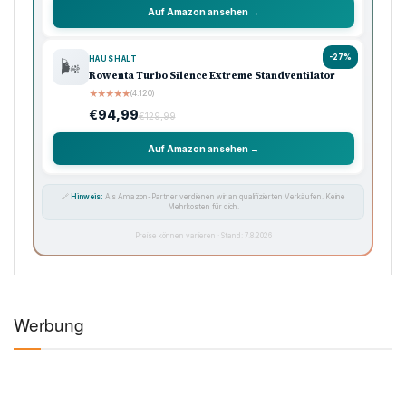
🏠 Haushalt
💖 Pflege
🔌 Technik
-33%
KÜCHE
🍳
Ninja Foodi Heißluftfritteuse MAX, 5,2L
★
★
★
★
★
(8.740)
€119,99
€179,99
Auf Amazon ansehen →
-33%
KAFFEE
☕
Philips Domestic Appliances Espressomaschine
★
★
★
★
★
(5.620)
€99,99
€149,99
Auf Amazon ansehen →
-50%
SAUGROBOTER
🧹
iRobot Roomba Combo Essential, Saug- &
Wischroboter
★
★
★
★
★
(3.450)
€99,99
€199,99