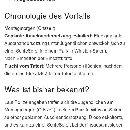
📑 Inhaltsverzeichnis
+
Chronologie des Vorfalls
Was ist bisher bekannt?
Wie kam es zu der Schießerei?
Reaktionen auf den Vorfall
Welche Maßnahmen werden ergriffen?
Einsatz-Übersicht
Datum/Uhrzeit:
Montagmorgen (Ortszeit)
Ort:
Park in Winston-Salem, North Carolina, USA
Art des Einsatzes:
Schießerei nach geplanter
Auseinandersetzung
Beteiligte Kräfte:
Polizei Winston-Salem
Verletzte/Tote:
2 Tote (16, 17 Jahre), 5 Verletzte (14-