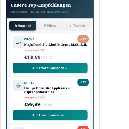
Unsere Top-Empfehlungen
Ausgewählte Produkte · Preisklasse 90–120 €
🏠 Haushalt
💖 Pflege
🔌 Technik
-33%
KÜCHE
🍳
Ninja Foodi Heißluftfritteuse MAX, 5,2L
★
★
★
★
★
(8.740)
€119,99
€179,99
Auf Amazon ansehen →
-33%
KAFFEE
☕
Philips Domestic Appliances
Espressomaschine
★
★
★
★
★
(5.620)
€99,99
€149,99
Auf Amazon ansehen →