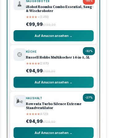
-50%
SAUGROBOTER
🧹
iRobot Roomba Combo Essential, Saug-
& Wischroboter
★
★
★
★
★
(3.450)
€99,99
€199,99
Auf Amazon ansehen →
-32%
KÜCHE
🍲
Russell Hobbs Multikocher 14-in-1, 5L
★
★
★
★
★
(2.870)
€94,99
€139,99
Auf Amazon ansehen →
-27%
HAUSHALT
🌬️
Rowenta Turbo Silence Extreme
Standventilator
★
★
★
★
★
(4.120)
€94,99
€129,99
Auf Amazon ansehen →