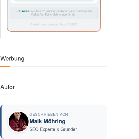
🔗
Hinweis:
Als Amazon-Partner verdienen wir an qualifizierten
Verkäufen. Keine Mehrkosten für dich.
Preise können variieren · Stand: 7.8.2026
Werbung
Autor
GESCHRIEBEN VON
Maik Möhring
SEO-Experte & Gründer