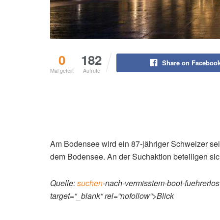
0
182
Share on Faceboo
Mal geteilt
Aufrufe
Am Bodensee wird ein 87-jähriger Schweizer seit 
dem Bodensee. An der Suchaktion beteiligen si
Quelle:
suchen
-nach-vermisstem-boot-fuehrerl
target=“_blank“ rel=“nofollow“>Blick