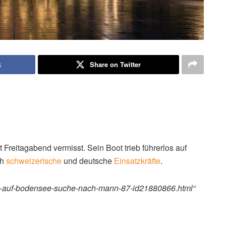
k
Share on Twitter
Freitagabend vermisst. Sein Boot trieb führerlos auf
ch
schweizerische
und deutsche
Einsatzkräfte
.
os-auf-bodensee-suche-nach-mann-87-id21880866.html“