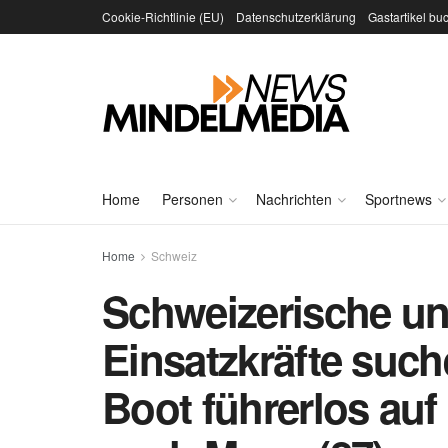
Cookie-Richtlinie (EU)
Datenschutzerklärung
Gastartikel bu
Home
Personen
Nachrichten
Sportnews
Home
Schweiz
Schweizerische u
Einsatzkräfte suc
Boot führerlos au