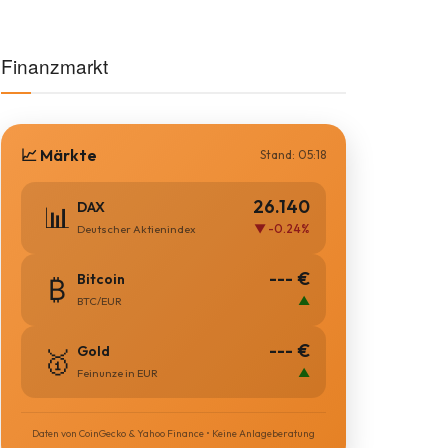
Finanzmarkt
📈 Märkte
Stand: 05:18
26.140
DAX
📊
▼ -0.24%
Deutscher Aktienindex
--- €
Bitcoin
₿
▲
BTC/EUR
--- €
Gold
🥇
▲
Feinunze in EUR
Daten von CoinGecko & Yahoo Finance • Keine Anlageberatung