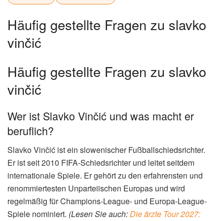
können, im Zweifel falsche Entscheidungen zu treffen.
Auch der Einsatz des Video-Assistenten (VAR) hat die
Rolle des Schiedsrichters verändert. Einerseits soll der
VAR dazu beitragen, Fehlentscheidungen zu vermeiden.
Andererseits führt er aber auch dazu, dass
Schiedsrichterentscheidungen noch stärker hinterfragt und
diskutiert werden. Die
offizielle Seite des DFB
bietet
weitere Informationen zum Thema Schiedsrichterwesen.
R
ÜBER DEN AUTOR
✓ Verifiziert
Redaktion