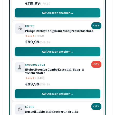
Vorheriger Artikel
Malcolm Mittendrin Staffel 2: Kommt die Fortsetzung
Nächster Artikel
Fastenergy Heizöl: Blockade der Straße von Hormus
treibt
Werbung
Amazon Shooping
Unsere Top-Empfehlungen