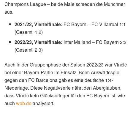
Slavko Vinčić
, geboren am 25. November 1979, ist einer
der erfahrensten und renommiertesten Schiedsrichter
Europas. Der Slowene ist seit 2010 FIFA-Schiedsrichter
und hat seitdem zahlreiche internationale Spiele geleitet,
darunter Partien in der Champions League, Europa
League und bei Weltmeisterschaften.
Auf Wikipedia finden
sich weitere Details zu seiner Karriere.
Vinčić zeichnet sich durch seine ruhige und besonnene Art
aus, gilt aber auch als konsequenterRegelhüter. Seine
Leistungen werden regelmäßig von der UEFA bewertet,
und er gehört stets zu den Top-Schiedsrichtern des
Kontinents. Im Sommer wird er auch wieder zu den WM-
Schiedsrichtern zählen, wie der
Kicker
berichtet.
(Lesen
Sie auch:
FC Schalke 04 festigt Tabellenführung mit
Sieg…
)