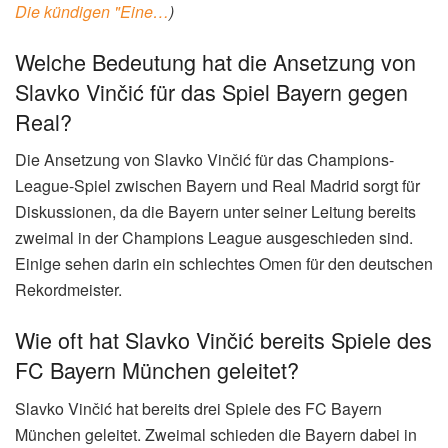
Online-Redakteur
Unser erfahrenes Redaktionsteam recherchiert und
verfasst täglich aktuelle Nachrichten und
Hintergrundberichte zu relevanten Themen.
📰 Redaktion
✓ Geprüfter Inhalt
Häufig gestellte Fragen zu slavko
vinčić
Häufig gestellte Fragen zu slavko
vinčić
Wer ist Slavko Vinčić und was macht er
beruflich?