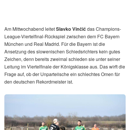
Home
International
Slavko Vinčić leitet Bayern
gegen Real: Ein schlechtes
Omen?
von
MM
13. April 2026