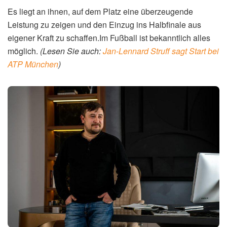
zwischen dem FC Bayern und
Slavko Vinčić
. Im
Viertelfinal-Rückspiel gegen Real Madrid steht für die
Münchner viel auf dem Spiel. Nach dem 2:1-Hinspielsieg
im heimischen Stadion wollen sie den Einzug ins
Halbfinale perfekt machen.Die Bayern selbst werden alles
daransetzen, die Negativserie zu durchbrechen.
(Lesen
Sie auch:
Migros halbiert Fleischpreise: Kampf
)
Sportvorstand Max Eberl äußerte sich nach dem Hinspiel
lobend über Schiedsrichter Michael Oliver, der die Partie
leitete.
Sport1
zitiert Eberl mit den Worten, Oliver habe eine
„sehr, sehr gute Leistung gezeigt“.
Was bedeutet die Ansetzung von
Slavko Vinčić?
Die Ansetzung von
Slavko Vinčić
für das Viertelfinal-