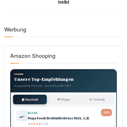
Symbolbild: Slavko Vinčić (Bild: Pexels)
Tags:
CHAMPIONS LEAGUE
FC BAYERN MÜNCHEN
REAL MADRID
SCHIEDSRICHTER
SLAVKO VINČIĆ