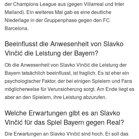
Slavko Vinčić ist ein slowenischer Fußballschiedsrichter.
Er ist seit 2010 FIFA-Schiedsrichter und leitet seitdem
internationale Spiele. Er gehört zu den erfahrensten und
renommiertesten Unparteiischen Europas und wird
regelmäßig für Champions-League- und Europa-League-
Spiele nominiert.
(Lesen Sie auch:
Die ärzte Tour 2027:
Die kündigen "Eine…
)
Welche Bedeutung hat die Ansetzung von
Slavko Vinčić für das Spiel Bayern gegen
Real?
Die Ansetzung von Slavko Vinčić für das Champions-
League-Spiel zwischen Bayern und Real Madrid sorgt für
Diskussionen, da die Bayern unter seiner Leitung bereits
zweimal in der Champions League ausgeschieden sind.
Einige sehen darin ein schlechtes Omen für den deutschen
Rekordmeister.