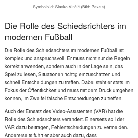
Rückspiel ist aus Sicht der Bayern-Fans sicherlich keine
positive Nachricht. Die Vergangenheit hat gezeigt, dass
der slowenische Schiedsrichter kein Glücksbringer für den
deutschen Rekordmeister ist. Dennoch sollten die Bayern-
Spieler und Verantwortlichen sich nicht von diesem
Aberglauben beeinflussen lassen.
Es liegt an ihnen, auf dem Platz eine überzeugende
Leistung zu zeigen und den Einzug ins Halbfinale aus
eigener Kraft zu schaffen.Im Fußball ist bekanntlich alles
möglich.
(Lesen Sie auch:
Jan-Lennard Struff sagt Start bei
ATP München
)