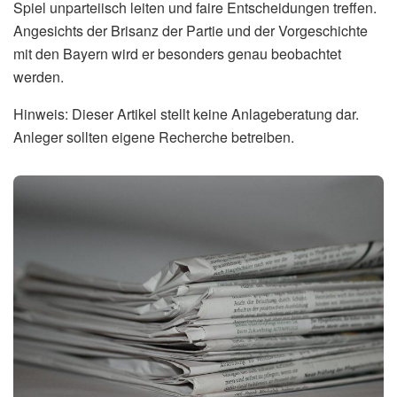
Wie oft hat Slavko Vinčić bereits Spiele des
FC Bayern München geleitet?
Slavko Vinčić hat bereits drei Spiele des FC Bayern
München geleitet. Zweimal schieden die Bayern dabei in
der Champions League aus (gegen Villarreal und Inter
Mailand). Ein weiteres Mal gab es eine deutliche
Niederlage in der Gruppenphase gegen den FC
Barcelona.
Beeinflusst die Anwesenheit von Slavko
Vinčić die Leistung der Bayern?
Ob die Anwesenheit von Slavko Vinčić die Leistung der
Bayern tatsächlich beeinflusst, ist fraglich. Es ist eher ein
psychologischer Faktor, der bei einigen Spielern und Fans
möglicherweise für Verunsicherung sorgt. Am Ende liegt es