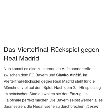
Die Bayern und Slavko Vinčić:
Eine unglückliche Bilanz
Für den FC Bayern München ist die Bilanz unter der
Leitung von
Slavko Vinčić
alles andere als positiv.
Zweimal leitete er bisher K.o.-Spiele der Bayern in der
Champions League – beide Male schieden die Münchner
aus.
2021/22, Viertelfinale:
FC Bayern – FC Villarreal 1:1
(Gesamt: 1:2)
2022/23, Viertelfinale:
Inter Mailand – FC Bayern 2:2
(Gesamt: 2:3)
Auch in der Gruppenphase der Saison 2022/23 war Vinčić
bei einer Bayern-Partie im Einsatz. Beim Auswärtsspiel
gegen den FC Barcelona gab es eine deutliche 1:4-
Niederlage. Diese Negativserie nährt den Aberglauben,