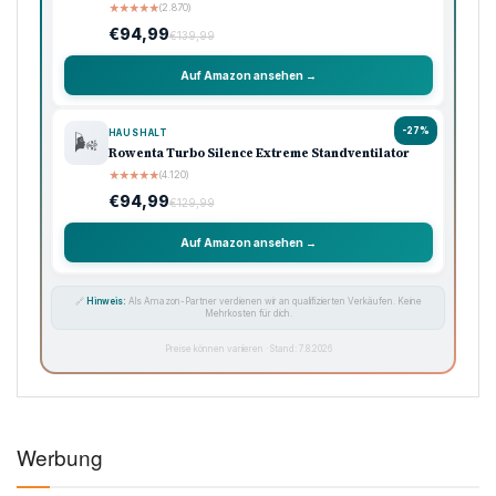
Ausgewählte Produkte · Preisklasse 90–120 €
🏠 Haushalt
💖 Pflege
🔌 Technik
-33%
KÜCHE
🍳
Ninja Foodi Heißluftfritteuse MAX, 5,2L
★
★
★
★
★
(8.740)
€119,99
€179,99
Auf Amazon ansehen →
-33%
KAFFEE
☕
Philips Domestic Appliances Espressomaschine
★
★
★
★
★
(5.620)
€99,99
€149,99
Auf Amazon ansehen →
-50%
SAUGROBOTER
🧹
iRobot Roomba Combo Essential, Saug- &
Wischroboter