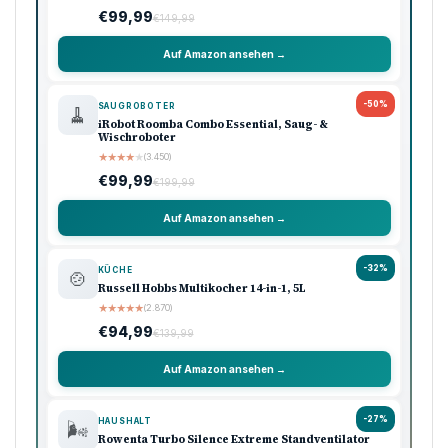
€99,99
€149,99
Auf Amazon ansehen →
-50%
SAUGROBOTER
🧹
iRobot Roomba Combo Essential, Saug- &
Wischroboter
★
★
★
★
★
(3.450)
€99,99
€199,99
Auf Amazon ansehen →
-32%
KÜCHE
🍲
Russell Hobbs Multikocher 14-in-1, 5L
★
★
★
★
★
(2.870)
€94,99
€139,99
Auf Amazon ansehen →
-27%
HAUSHALT
🌬️
Rowenta Turbo Silence Extreme Standventilator