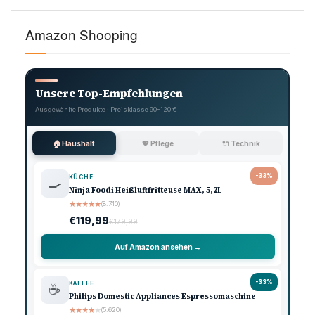
Amazon Shooping
Unsere Top-Empfehlungen
Ausgewählte Produkte · Preisklasse 90–120 €
🏠 Haushalt
💖 Pflege
🔌 Technik
-33%
KÜCHE
🍳
Ninja Foodi Heißluftfritteuse MAX, 5,2L
★
★
★
★
★
(8.740)
€119,99
€179,99
Auf Amazon ansehen →
-33%
KAFFEE
☕
Philips Domestic Appliances Espressomaschine
★
★
★
★
★
(5.620)