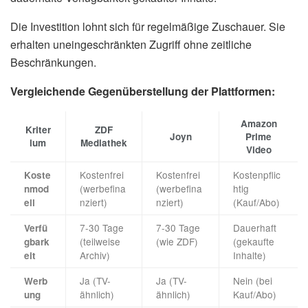
Die Investition lohnt sich für regelmäßige Zuschauer. Sie
erhalten uneingeschränkten Zugriff ohne zeitliche
Beschränkungen.
Vergleichende Gegenüberstellung der Plattformen:
Amazon
Kriter
ZDF
Joyn
Prime
ium
Mediathek
Video
Kostenfrei
Kostenfrei
Kostenpflic
Koste
(werbefina
(werbefina
htig
nmod
nziert)
nziert)
(Kauf/Abo)
ell
7-30 Tage
7-30 Tage
Dauerhaft
Verfü
(teilweise
(wie ZDF)
(gekaufte
gbark
Archiv)
Inhalte)
eit
Ja (TV-
Ja (TV-
Nein (bei
Werb
ähnlich)
ähnlich)
Kauf/Abo)
ung