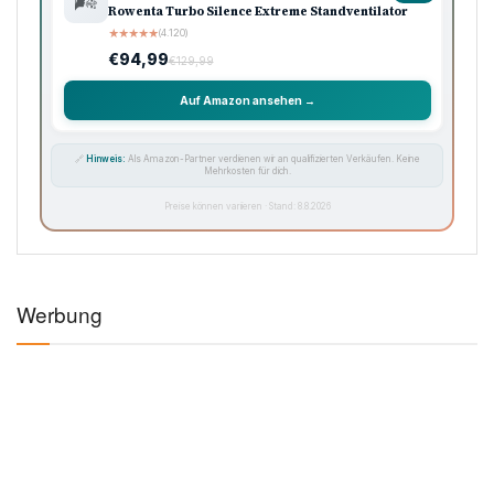
🌬️
Rowenta Turbo Silence Extreme Standventilator
★
★
★
★
★
(4.120)
€94,99
€129,99
Auf Amazon ansehen →
🔗
Hinweis:
Als Amazon-Partner verdienen wir an qualifizierten Verkäufen. Keine
Mehrkosten für dich.
Preise können variieren · Stand: 8.8.2026
Werbung