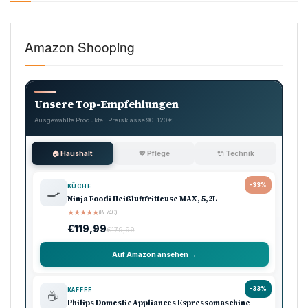
Amazon Shooping
Unsere Top-Empfehlungen
Ausgewählte Produkte · Preisklasse 90–120 €
🏠 Haushalt
💖 Pflege
🔌 Technik
-33%
KÜCHE
🍳
Ninja Foodi Heißluftfritteuse MAX, 5,2L
★
★
★
★
★
(8.740)
€119,99
€179,99
Auf Amazon ansehen →
-33%
KAFFEE
☕
Philips Domestic Appliances Espressomaschine