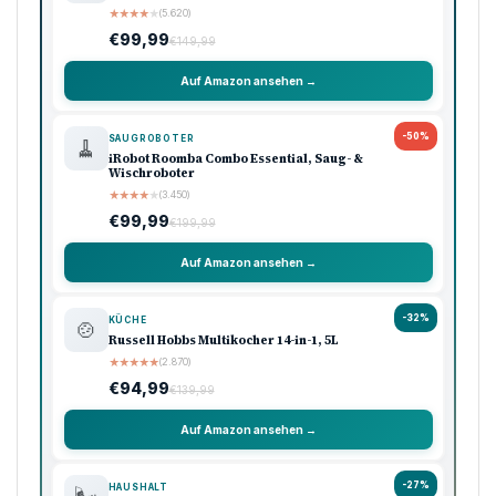
★
★
★
★
★
(5.620)
€99,99
€149,99
Auf Amazon ansehen →
-50%
SAUGROBOTER
🧹
iRobot Roomba Combo Essential, Saug- &
Wischroboter
★
★
★
★
★
(3.450)
€99,99
€199,99
Auf Amazon ansehen →
-32%
KÜCHE
🍲
Russell Hobbs Multikocher 14-in-1, 5L
★
★
★
★
★
(2.870)
€94,99
€139,99
Auf Amazon ansehen →
-27%
HAUSHALT