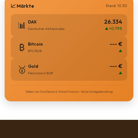
📈 Märkte
Stand: 10:30
26.334
DAX
📊
▲ +0.79%
Deutscher Aktienindex
--- €
Bitcoin
₿
▲
BTC/EUR
--- €
Gold
🥇
▲
Feinunze in EUR
Daten von CoinGecko & Yahoo Finance • Keine Anlageberatung