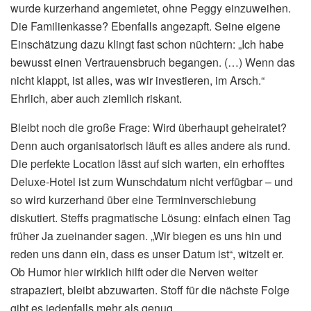
wurde kurzerhand angemietet, ohne Peggy einzuweihen.
Die Familienkasse? Ebenfalls angezapft. Seine eigene
Einschätzung dazu klingt fast schon nüchtern: „Ich habe
bewusst einen Vertrauensbruch begangen. (…) Wenn das
nicht klappt, ist alles, was wir investieren, im Arsch.“
Ehrlich, aber auch ziemlich riskant.
Bleibt noch die große Frage: Wird überhaupt geheiratet?
Denn auch organisatorisch läuft es alles andere als rund.
Die perfekte Location lässt auf sich warten, ein erhofftes
Deluxe-Hotel ist zum Wunschdatum nicht verfügbar – und
so wird kurzerhand über eine Terminverschiebung
diskutiert. Steffs pragmatische Lösung: einfach einen Tag
früher Ja zueinander sagen. „Wir biegen es uns hin und
reden uns dann ein, dass es unser Datum ist“, witzelt er.
Ob Humor hier wirklich hilft oder die Nerven weiter
strapaziert, bleibt abzuwarten. Stoff für die nächste Folge
gibt es jedenfalls mehr als genug.