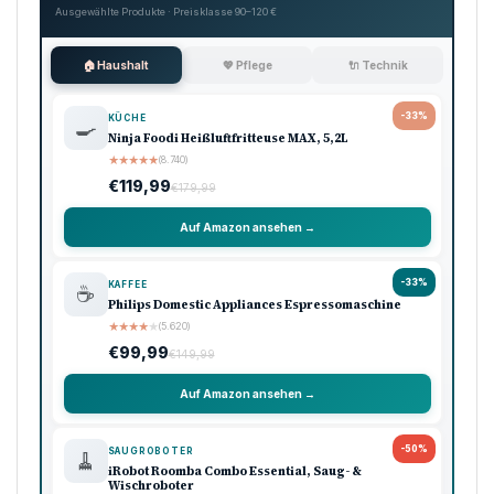
Ausgewählte Produkte · Preisklasse 90–120 €
🏠 Haushalt
💖 Pflege
🔌 Technik
-33%
KÜCHE
🍳
Ninja Foodi Heißluftfritteuse MAX, 5,2L
★
★
★
★
★
(8.740)
€119,99
€179,99
Auf Amazon ansehen →
-33%
KAFFEE
☕
Philips Domestic Appliances Espressomaschine
★
★
★
★
★
(5.620)
€99,99
€149,99
Auf Amazon ansehen →
-50%
SAUGROBOTER
🧹
iRobot Roomba Combo Essential, Saug- &
Wischroboter