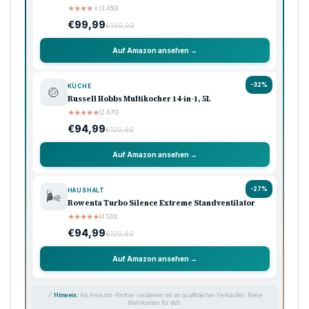
★
★
★
★
★
(3.450)
€99,99
€199,99
Auf Amazon ansehen →
-32%
KÜCHE
🍲
Russell Hobbs Multikocher 14-in-1, 5L
★
★
★
★
★
(2.870)
€94,99
€139,99
Auf Amazon ansehen →
-27%
HAUSHALT
🌬️
Rowenta Turbo Silence Extreme Standventilator
★
★
★
★
★
(4.120)
€94,99
€129,99
Auf Amazon ansehen →
🔗
Hinweis:
Als Amazon-Partner verdienen wir an qualifizierten Verkäufen. Keine
Mehrkosten für dich.