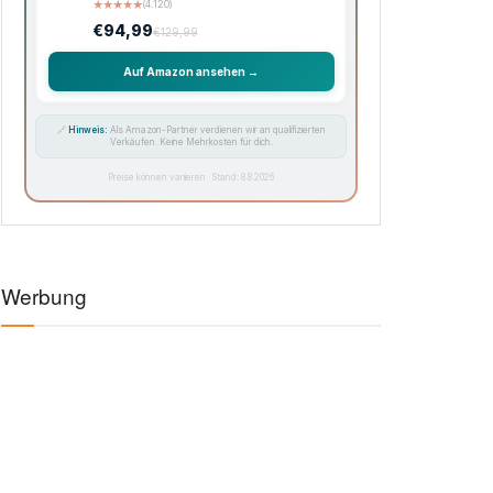
★
★
★
★
★
(4.120)
€94,99
€129,99
Auf Amazon ansehen →
🔗
Hinweis:
Als Amazon-Partner verdienen wir an qualifizierten
Verkäufen. Keine Mehrkosten für dich.
Preise können variieren · Stand: 8.8.2026
Werbung