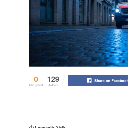
0
129
Share on Faceboo
Mal geteilt
Aufrufe
⏱️
Lesezeit:
2 Min.