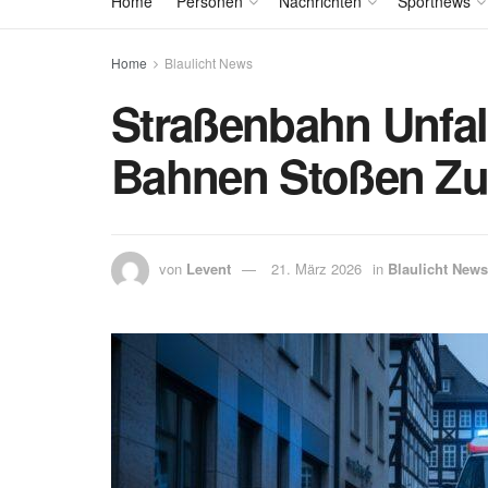
Home
Personen
Nachrichten
Sportnews
Home
Blaulicht News
Straßenbahn Unfal
Bahnen Stoßen Z
von
Levent
21. März 2026
in
Blaulicht News