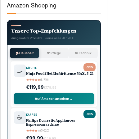
Amazon Shooping
Unsere Top-Empfehlungen
Ausgewählte Produkte · Preisklasse 90–120 €
🏠 Haushalt
💖 Pflege
🔌 Technik
-33%
KÜCHE
🍳
Ninja Foodi Heißluftfritteuse MAX, 5,2L
★
★
★
★
★
(8.740)
€119,99
€179,99
Auf Amazon ansehen →
-33%
KAFFEE
☕
Philips Domestic Appliances
Espressomaschine
★
★
★
★
★
(5.620)
€99,99
€149,99