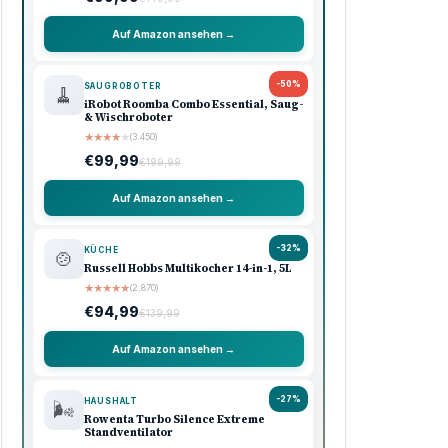
Auf Amazon ansehen →
-50%
SAUGROBOTER
🧹
iRobot Roomba Combo Essential, Saug-
& Wischroboter
★
★
★
★
★
(3.450)
€99,99
€199,99
Auf Amazon ansehen →
-32%
KÜCHE
🍲
Russell Hobbs Multikocher 14-in-1, 5L
★
★
★
★
★
(2.870)
€94,99
€139,99
Auf Amazon ansehen →
-27%
HAUSHALT
🌬️
Rowenta Turbo Silence Extreme
Standventilator