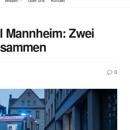
Wissen
Über uns
Kontakt
l Mannheim: Zwei
usammen
0