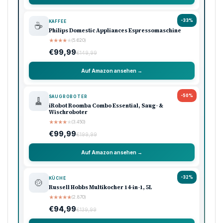
-33%
KAFFEE
☕
Philips Domestic Appliances Espressomaschine
★
★
★
★
★
(5.620)
€99,99
€149,99
Auf Amazon ansehen →
-50%
SAUGROBOTER
🧹
iRobot Roomba Combo Essential, Saug- &
Wischroboter
★
★
★
★
★
(3.450)
€99,99
€199,99
Auf Amazon ansehen →
-32%
KÜCHE
🍲
Russell Hobbs Multikocher 14-in-1, 5L
★
★
★
★
★
(2.870)
€94,99
€139,99