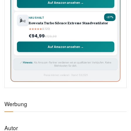
Auf Amazon ansehen →
-27%
HAUSHALT
🌬️
Rowenta Turbo Silence Extreme Standventilator
★
★
★
★
★
(4.120)
€94,99
€129,99
Auf Amazon ansehen →
🔗
Hinweis:
Als Amazon-Partner verdienen wir an qualifizierten Verkäufen. Keine
Mehrkosten für dich.
Preise können variieren · Stand: 6.8.2026
Werbung
Autor