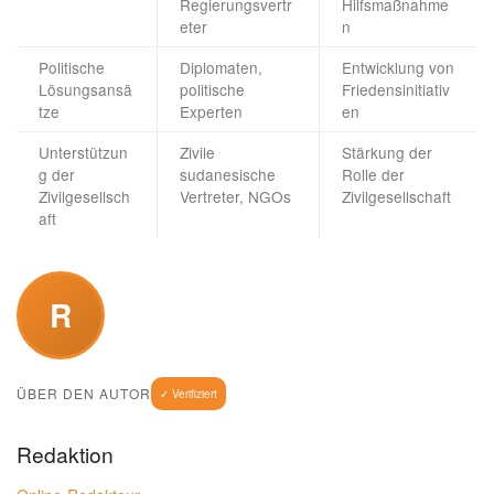
Regierungsvertr
Hilfsmaßnahme
eter
n
Politische
Diplomaten,
Entwicklung von
Lösungsansä
politische
Friedensinitiativ
tze
Experten
en
Unterstützun
Zivile
Stärkung der
g der
sudanesische
Rolle der
Zivilgesellsch
Vertreter, NGOs
Zivilgesellschaft
aft
R
ÜBER DEN AUTOR
✓ Verifiziert
Redaktion