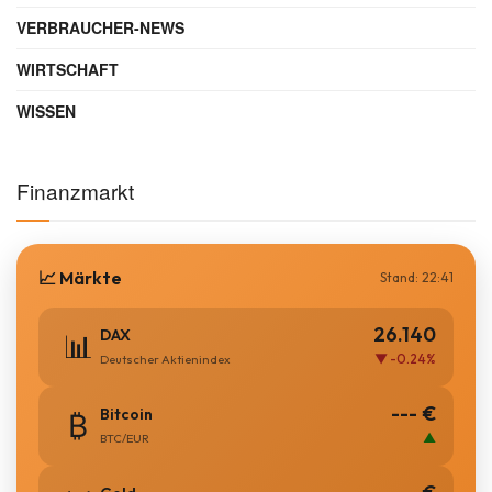
VERBRAUCHER-NEWS
WIRTSCHAFT
WISSEN
Finanzmarkt
📈 Märkte
Stand: 22:41
26.140
DAX
📊
▼ -0.24%
Deutscher Aktienindex
--- €
Bitcoin
₿
▲
BTC/EUR