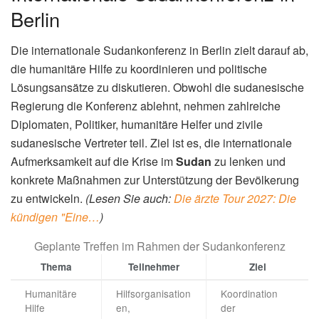
Berlin
Die internationale Sudankonferenz in Berlin zielt darauf ab,
die humanitäre Hilfe zu koordinieren und politische
Lösungsansätze zu diskutieren. Obwohl die sudanesische
Regierung die Konferenz ablehnt, nehmen zahlreiche
Diplomaten, Politiker, humanitäre Helfer und zivile
sudanesische Vertreter teil. Ziel ist es, die internationale
Aufmerksamkeit auf die Krise im
Sudan
zu lenken und
konkrete Maßnahmen zur Unterstützung der Bevölkerung
zu entwickeln.
(Lesen Sie auch:
Die ärzte Tour 2027: Die
kündigen "Eine…
)
Geplante Treffen im Rahmen der Sudankonferenz
Thema
Teilnehmer
Ziel
Humanitäre
Hilfsorganisation
Koordination
Hilfe
en,
der