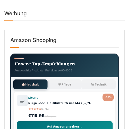
Werbung
Amazon Shooping
Unsere Top-Empfehlungen
Ausgewählte Produkte · Preisklasse 90–120 €
🏠 Haushalt
💖 Pflege
🔌 Technik
-33%
KÜCHE
🍳
Ninja Foodi Heißluftfritteuse MAX, 5,2L
★
★
★
★
★
(8.740)
€119,99
€179,99
Auf Amazon ansehen →