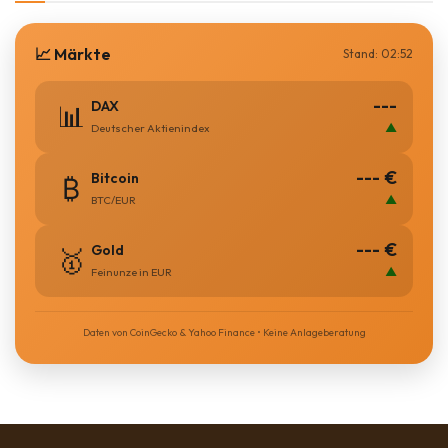
📈 Märkte
Stand: 02:52
---
DAX
📊
▲
Deutscher Aktienindex
--- €
Bitcoin
₿
▲
BTC/EUR
--- €
Gold
🥇
▲
Feinunze in EUR
Daten von CoinGecko & Yahoo Finance • Keine Anlageberatung