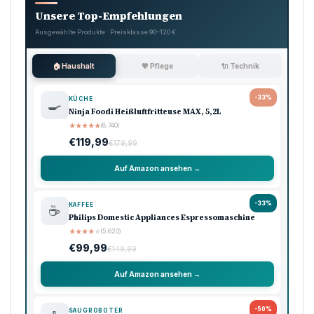
Unsere Top-Empfehlungen
Ausgewählte Produkte · Preisklasse 90–120 €
🏠 Haushalt
💖 Pflege
🔌 Technik
-33%
KÜCHE
🍳
Ninja Foodi Heißluftfritteuse MAX, 5,2L
★
★
★
★
★
(8.740)
€119,99
€179,99
Auf Amazon ansehen →
-33%
KAFFEE
☕
Philips Domestic Appliances Espressomaschine
★
★
★
★
★
(5.620)
€99,99
€149,99
Auf Amazon ansehen →
-50%
SAUGROBOTER