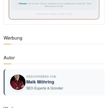
🔗
Hinweis:
Als Amazon-Partner verdienen wir an qualifizierten Verkäufen. Keine
Mehrkosten für dich.
Preise können variieren · Stand: 9.8.2026
Werbung
Autor
GESCHRIEBEN VON
Maik Möhring
SEO-Experte & Gründer