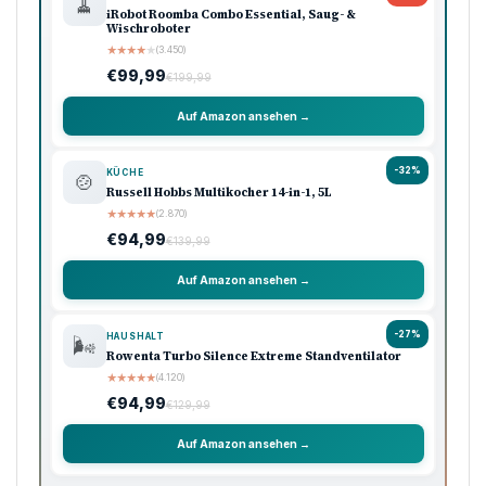
🧹
iRobot Roomba Combo Essential, Saug- &
Wischroboter
★
★
★
★
★
(3.450)
€99,99
€199,99
Auf Amazon ansehen →
-32%
KÜCHE
🍲
Russell Hobbs Multikocher 14-in-1, 5L
★
★
★
★
★
(2.870)
€94,99
€139,99
Auf Amazon ansehen →
-27%
HAUSHALT
🌬️
Rowenta Turbo Silence Extreme Standventilator
★
★
★
★
★
(4.120)
€94,99
€129,99
Auf Amazon ansehen →