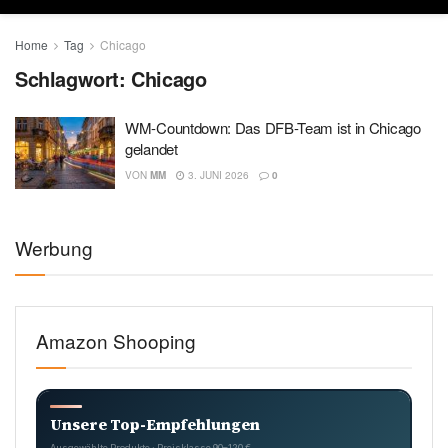
Home
Tag
Chicago
Schlagwort:
Chicago
WM-Countdown: Das DFB-Team ist in Chicago
gelandet
VON
MM
3. JUNI 2026
0
Werbung
Amazon Shooping
Unsere Top-Empfehlungen
Ausgewählte Produkte · Preisklasse 90–120 €