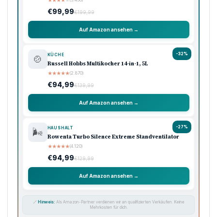
★
★
★
★
★
€99,99
€199,99
Auf Amazon ansehen →
-32%
KÜCHE
🍲
Russell Hobbs Multikocher 14-in-1, 5L
★
★
★
★
★
(2.870)
€94,99
€139,99
Auf Amazon ansehen →
-27%
HAUSHALT
🌬️
Rowenta Turbo Silence Extreme Standventilator
★
★
★
★
★
(4.120)
€94,99
€129,99
Auf Amazon ansehen →
🔗
Hinweis:
Als Amazon-Partner verdienen wir an qualifizierten Verkäufen. Keine
Mehrkosten für dich.