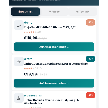
🏠 Haushalt
💖 Pflege
🔌 Technik
-33%
KÜCHE
🍳
Ninja Foodi Heißluftfritteuse MAX, 5,2L
★
★
★
★
★
(8.740)
€119,99
€179,99
Auf Amazon ansehen →
-33%
KAFFEE
☕
Philips Domestic Appliances Espressomaschine
★
★
★
★
★
(5.620)
€99,99
€149,99
Auf Amazon ansehen →
-50%
SAUGROBOTER
🧹
iRobot Roomba Combo Essential, Saug- &
Wischroboter
(3.450)