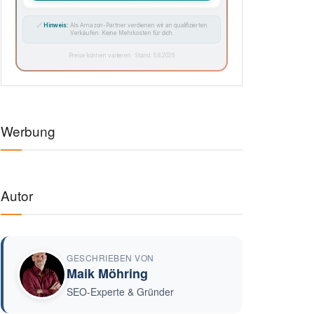
🔗
Hinweis:
Als Amazon-Partner verdienen wir an qualifizierten
Verkäufen. Keine Mehrkosten für dich.
Preise können variieren · Stand: 6.8.2026
Werbung
Autor
GESCHRIEBEN VON
Maik Möhring
SEO-Experte & Gründer