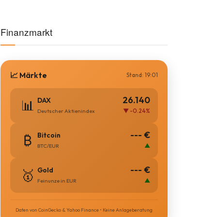
Finanzmarkt
📈 Märkte
Stand: 19:01
26.140
DAX
📊
▼ -0.24%
Deutscher Aktienindex
--- €
Bitcoin
₿
▲
BTC/EUR
--- €
Gold
🥇
▲
Feinunze in EUR
Daten von CoinGecko & Yahoo Finance • Keine Anlageberatung