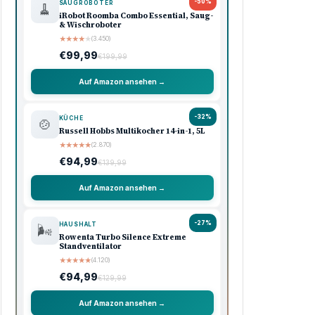
-50%
SAUGROBOTER
🧹
iRobot Roomba Combo Essential, Saug-
& Wischroboter
★
★
★
★
★
(3.450)
€99,99
€199,99
Auf Amazon ansehen →
-32%
KÜCHE
🍲
Russell Hobbs Multikocher 14-in-1, 5L
★
★
★
★
★
(2.870)
€94,99
€139,99
Auf Amazon ansehen →
-27%
HAUSHALT
🌬️
Rowenta Turbo Silence Extreme
Standventilator
★
★
★
★
★
(4.120)
€94,99
€129,99
Auf Amazon ansehen →