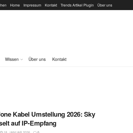
chen
Home
Impressum
Kontakt
Trends Artikel Plugin
Über uns
Wissen
Über uns
Kontakt
one Kabel Umstellung 2026: Sky
elt auf IP-Empfang
18. JANUAR 2026
0