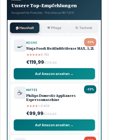
Unsere Top-Empfehlungen
Ausgewählte Produkte · Preisklasse 90–120 €
🏠 Haushalt
💖 Pflege
🔌 Technik
-33%
KÜCHE
🍳
Ninja Foodi Heißluftfritteuse MAX, 5,2L
★
★
★
★
★
(8.740)
€119,99
€179,99
Auf Amazon ansehen →
-33%
KAFFEE
☕
Philips Domestic Appliances
Espressomaschine
★
★
★
★
★
(5.620)
€99,99
€149,99
Auf Amazon ansehen →