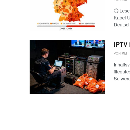
⏱️ Lese
Kabel U
Deutschl
IPTV 
VON
MM
Inhalts
illegal
So werde