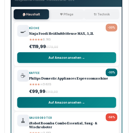
🏠 Haushalt
💖 Pflege
🔌 Technik
-33%
KÜCHE
🍳
Ninja Foodi Heißluftfritteuse MAX, 5,2L
★
★
★
★
★
(8.740)
€119,99
€179,99
Auf Amazon ansehen →
-33%
KAFFEE
☕
Philips Domestic Appliances Espressomaschine
★
★
★
★
★
(5.620)
€99,99
€149,99
Auf Amazon ansehen →
-50%
SAUGROBOTER
🧹
iRobot Roomba Combo Essential, Saug- &
Wischroboter
(3.450)