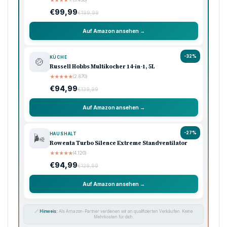
★
★
★
★
★
€99,99
€199,99
Auf Amazon ansehen →
-32%
KÜCHE
🍲
Russell Hobbs Multikocher 14-in-1, 5L
★
★
★
★
★
(2.870)
€94,99
€139,99
Auf Amazon ansehen →
-27%
HAUSHALT
🌬️
Rowenta Turbo Silence Extreme Standventilator
★
★
★
★
★
(4.120)
€94,99
€129,99
Auf Amazon ansehen →
🔗
Hinweis:
Als Amazon-Partner verdienen wir an qualifizierten Verkäufen. Keine
Mehrkosten für dich.