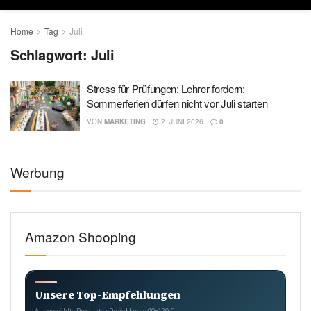
Home
Tag
Juli
Schlagwort:
Juli
Stress für Prüfungen: Lehrer fordern:
Sommerferien dürfen nicht vor Juli starten
VON
MARKETING
2. JUNI 2026
0
Werbung
Amazon Shooping
Unsere Top-Empfehlungen
Ausgewählte Produkte · Preisklasse 90–120 €