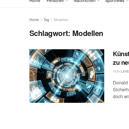
Home
Personen
Nachrichten
Sportnews
Home
Tag
Modellen
Schlagwort:
Modellen
Künst
zu ne
VON
LEVE
Donald 
Sicherhe
doch wie