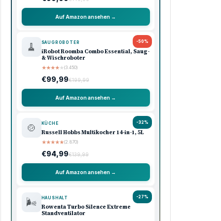
Auf Amazon ansehen →
-50%
SAUGROBOTER
🧹
iRobot Roomba Combo Essential, Saug-
& Wischroboter
★
★
★
★
★
(3.450)
€99,99
€199,99
Auf Amazon ansehen →
-32%
KÜCHE
🍲
Russell Hobbs Multikocher 14-in-1, 5L
★
★
★
★
★
(2.870)
€94,99
€139,99
Auf Amazon ansehen →
-27%
HAUSHALT
🌬️
Rowenta Turbo Silence Extreme
Standventilator