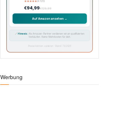
★
★
★
★
★
(4.120)
€94,99
€129,99
Auf Amazon ansehen →
🔗
Hinweis:
Als Amazon-Partner verdienen wir an qualifizierten
Verkäufen. Keine Mehrkosten für dich.
Preise können variieren · Stand: 7.8.2026
Werbung