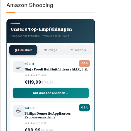
Amazon Shooping
Unsere Top-Empfehlungen
Ausgewählte Produkte · Preisklasse 90–120 €
🏠 Haushalt
💖 Pflege
🔌 Technik
-33%
KÜCHE
🍳
Ninja Foodi Heißluftfritteuse MAX, 5,2L
★
★
★
★
★
(8.740)
€119,99
€179,99
Auf Amazon ansehen →
-33%
KAFFEE
☕
Philips Domestic Appliances
Espressomaschine
★
★
★
★
★
(5.620)
€99,99
€149,99