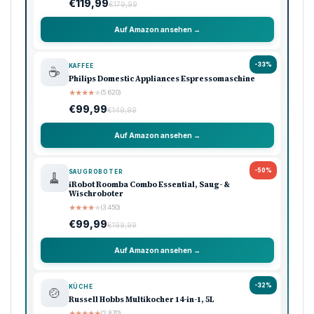
€119,99
€179,99
Auf Amazon ansehen →
-33%
KAFFEE
☕
Philips Domestic Appliances Espressomaschine
★
★
★
★
★
(5.620)
€99,99
€149,99
Auf Amazon ansehen →
-50%
SAUGROBOTER
🧹
iRobot Roomba Combo Essential, Saug- &
Wischroboter
★
★
★
★
★
(3.450)
€99,99
€199,99
Auf Amazon ansehen →
-32%
KÜCHE
🍲
Russell Hobbs Multikocher 14-in-1, 5L
★
★
★
★
★
(2.870)