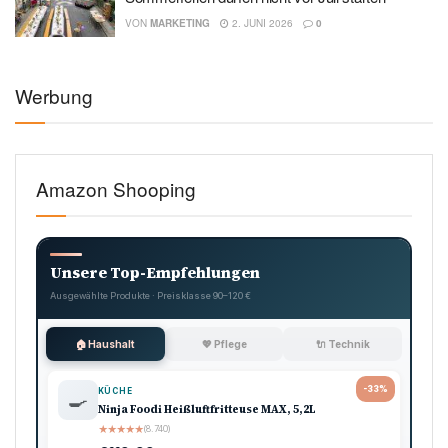
VON
MARKETING
2. JUNI 2026
0
Werbung
Amazon Shooping
Unsere Top-Empfehlungen
Ausgewählte Produkte · Preisklasse 90–120 €
🏠 Haushalt
💖 Pflege
🔌 Technik
-33%
KÜCHE
🍳
Ninja Foodi Heißluftfritteuse MAX, 5,2L
★
★
★
★
★
(8.740)