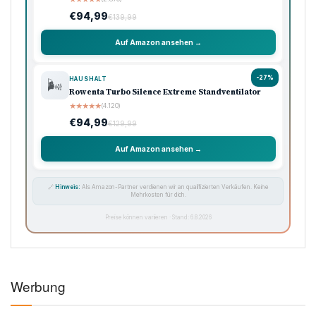
€94,99
€139,99
Auf Amazon ansehen →
-27%
HAUSHALT
🌬️
Rowenta Turbo Silence Extreme Standventilator
★
★
★
★
★
(4.120)
€94,99
€129,99
Auf Amazon ansehen →
🔗
Hinweis:
Als Amazon-Partner verdienen wir an qualifizierten Verkäufen. Keine
Mehrkosten für dich.
Preise können variieren · Stand: 6.8.2026
Werbung