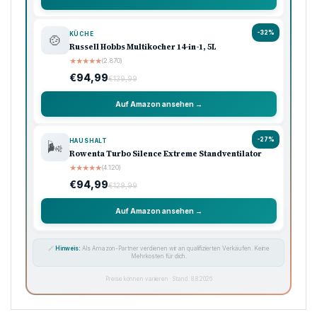
-32%
KÜCHE
🍲
Russell Hobbs Multikocher 14-in-1, 5L
★
★
★
★
★
(2.870)
€94,99
€139,99
Auf Amazon ansehen →
-27%
HAUSHALT
🌬️
Rowenta Turbo Silence Extreme Standventilator
★
★
★
★
★
(4.120)
€94,99
€129,99
Auf Amazon ansehen →
🔗
Hinweis:
Als Amazon-Partner verdienen wir an qualifizierten Verkäufen. Keine
Mehrkosten für dich.
Preise können variieren · Stand: 8.8.2026