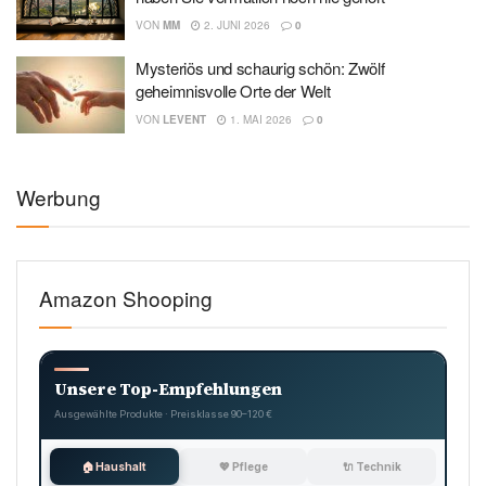
VON
MM
2. JUNI 2026
0
Mysteriös und schaurig schön: Zwölf
geheimnisvolle Orte der Welt
VON
LEVENT
1. MAI 2026
0
Werbung
Amazon Shooping
Unsere Top-Empfehlungen
Ausgewählte Produkte · Preisklasse 90–120 €
🏠 Haushalt
💖 Pflege
🔌 Technik