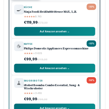
-33%
KÜCHE
🍳
Ninja Foodi Heißluftfritteuse MAX, 5,2L
★
★
★
★
★
(8.740)
€119,99
€179,99
Auf Amazon ansehen →
-33%
KAFFEE
☕
Philips Domestic Appliances Espressomaschine
★
★
★
★
★
(5.620)
€99,99
€149,99
Auf Amazon ansehen →
-50%
SAUGROBOTER
🧹
iRobot Roomba Combo Essential, Saug- &
Wischroboter
★
★
★
★
★
(3.450)
€99,99
€199,99
Auf Amazon ansehen →