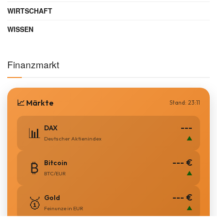
WIRTSCHAFT
WISSEN
Finanzmarkt
📈 Märkte
Stand: 23:11
---
DAX
📊
▲
Deutscher Aktienindex
--- €
Bitcoin
₿
▲
BTC/EUR
--- €
Gold
🥇
▲
Feinunze in EUR