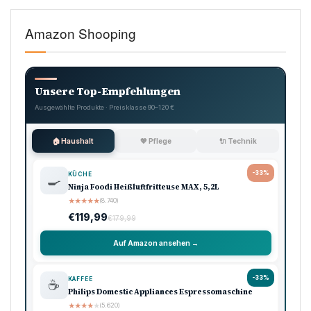
Amazon Shooping
Unsere Top-Empfehlungen
Ausgewählte Produkte · Preisklasse 90–120 €
🏠 Haushalt
💖 Pflege
🔌 Technik
-33%
KÜCHE
🍳
Ninja Foodi Heißluftfritteuse MAX, 5,2L
★
★
★
★
★
(8.740)
€119,99
€179,99
Auf Amazon ansehen →
-33%
KAFFEE
☕
Philips Domestic Appliances Espressomaschine
★
★
★
★
★
(5.620)