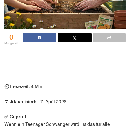
0
Mal geteilt
⏱️
Lesezeit:
4 Min.
|
📅
Aktualisiert:
17. April 2026
|
✅
Geprüft
Wenn ein
Teenager Schwanger
wird, ist das für alle