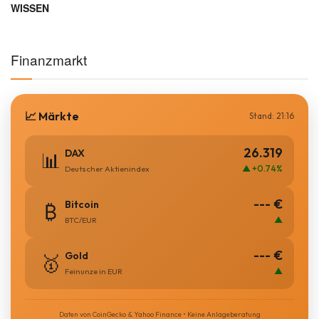
WISSEN
Finanzmarkt
📈 Märkte
Stand: 21:16
26.319
DAX
📊
▲ +0.74%
Deutscher Aktienindex
--- €
Bitcoin
₿
▲
BTC/EUR
--- €
Gold
🥇
▲
Feinunze in EUR
Daten von CoinGecko & Yahoo Finance • Keine Anlageberatung