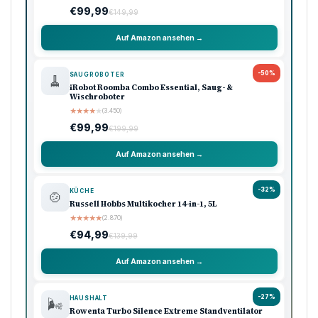
€99,99
€149,99
Auf Amazon ansehen →
-50%
SAUGROBOTER
🧹
iRobot Roomba Combo Essential, Saug- &
Wischroboter
★
★
★
★
★
(3.450)
€99,99
€199,99
Auf Amazon ansehen →
-32%
KÜCHE
🍲
Russell Hobbs Multikocher 14-in-1, 5L
★
★
★
★
★
(2.870)
€94,99
€139,99
Auf Amazon ansehen →
-27%
HAUSHALT
🌬️
Rowenta Turbo Silence Extreme Standventilator