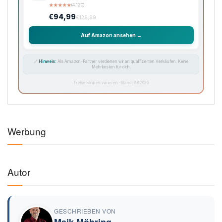
★
★
★
★
★
(4.120)
€94,99
€129,99
Auf Amazon ansehen →
🔗
Hinweis:
Als Amazon-Partner verdienen wir an qualifizierten Verkäufen. Keine
Mehrkosten für dich.
Preise können variieren · Stand: 8.8.2026
Werbung
Autor
GESCHRIEBEN VON