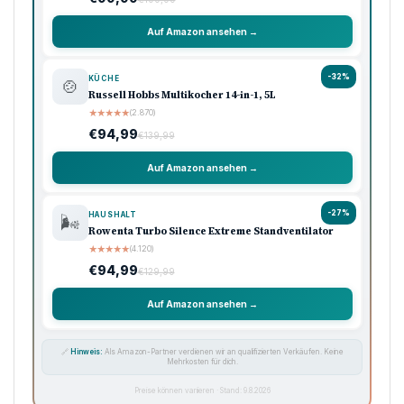
Auf Amazon ansehen →
-32%
KÜCHE
🍲
Russell Hobbs Multikocher 14-in-1, 5L
★
★
★
★
★
(2.870)
€94,99
€139,99
Auf Amazon ansehen →
-27%
HAUSHALT
🌬️
Rowenta Turbo Silence Extreme Standventilator
★
★
★
★
★
(4.120)
€94,99
€129,99
Auf Amazon ansehen →
🔗
Hinweis:
Als Amazon-Partner verdienen wir an qualifizierten Verkäufen. Keine
Mehrkosten für dich.
Preise können variieren · Stand: 9.8.2026