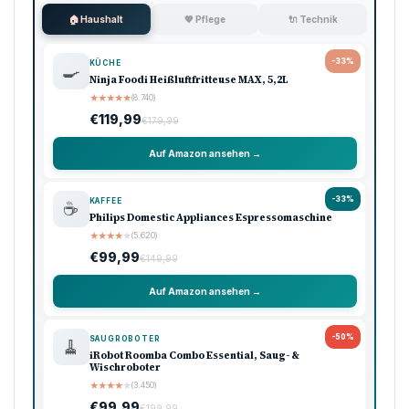
🏠 Haushalt
💖 Pflege
🔌 Technik
-33%
KÜCHE
🍳
Ninja Foodi Heißluftfritteuse MAX, 5,2L
★
★
★
★
★
(8.740)
€119,99
€179,99
Auf Amazon ansehen →
-33%
KAFFEE
☕
Philips Domestic Appliances Espressomaschine
★
★
★
★
★
(5.620)
€99,99
€149,99
Auf Amazon ansehen →
-50%
SAUGROBOTER
🧹
iRobot Roomba Combo Essential, Saug- &
Wischroboter
★
★
★
★
★
(3.450)
€99,99
€199,99