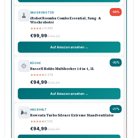
-50%
SAUGROBOTER
🧹
iRobot Roomba Combo Essential, Saug- &
Wischroboter
★
★
★
★
★
(3.450)
€99,99
€199,99
Auf Amazon ansehen →
-32%
KÜCHE
🍲
Russell Hobbs Multikocher 14-in-1, 5L
★
★
★
★
★
(2.870)
€94,99
€139,99
Auf Amazon ansehen →
-27%
HAUSHALT
🌬️
Rowenta Turbo Silence Extreme Standventilator
★
★
★
★
★
(4.120)
€94,99
€129,99