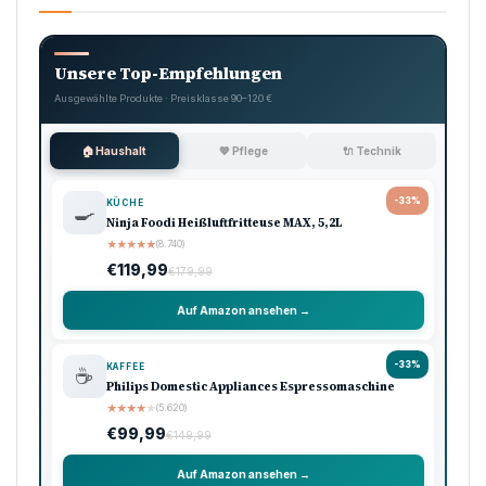
Unsere Top-Empfehlungen
Ausgewählte Produkte · Preisklasse 90–120 €
🏠 Haushalt
💖 Pflege
🔌 Technik
-33%
KÜCHE
🍳
Ninja Foodi Heißluftfritteuse MAX, 5,2L
★
★
★
★
★
(8.740)
€119,99
€179,99
Auf Amazon ansehen →
-33%
KAFFEE
☕
Philips Domestic Appliances Espressomaschine
★
★
★
★
★
(5.620)
€99,99
€149,99
Auf Amazon ansehen →