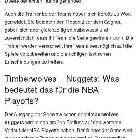
Ein weiterer wichtiger Faktor ist die Verletzungssituation.
Beide Teams hoffen, dass ihre Schlüsselspieler fit bleiben
und in den Playoffs ihr volles Potenzial abrufen können.
Verletzungen könnten den Ausgang der Serie maßgeblich
beeinflussen.
(Lesen Sie auch:
DFB-Pokal Finale 2026
Tickets: DFB-Pokalfinale 2026: Eberl
)
Reaktionen und Stimmen zur