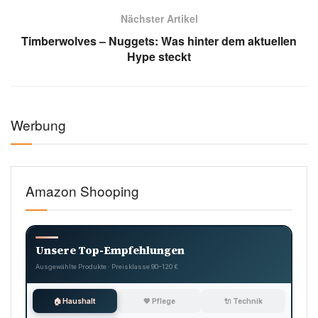
Symbolbild: Timberwolves – Nuggets (Bild: Pexels)
Tags:
BASKETBALL
NBA
NUGGETS
PLAYOFFS