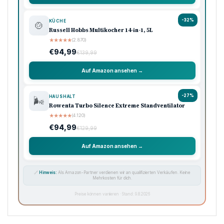
Unsere Top-Empfehlungen
Ausgewählte Produkte · Preisklasse 90–120 €
🏠 Haushalt
💖 Pflege
🔌 Technik
-33%
KÜCHE
🍳
Ninja Foodi Heißluftfritteuse MAX, 5,2L
★
★
★
★
★
(8.740)
€119,99
€179,99
Auf Amazon ansehen →
-33%
KAFFEE
☕
Philips Domestic Appliances Espressomaschine
★
★
★
★
★
(5.620)
€99,99
€149,99
Auf Amazon ansehen →