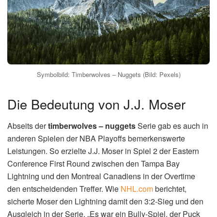
Playoffs?
Der Ausgang der Serie zwischen den
timberwolves –
nuggets
wird einen großen Einfluss auf den weiteren
Verlauf der NBA Playoffs haben. Der Sieger der Serie wird
in der nächsten Runde auf einen starken Gegner treffen
und muss erneut alles geben, um den Traum vom Titel am
Leben zu erhalten. Für den Verlierer endet die Saison mit
einer Enttäuschung, aber auch mit der Erkenntnis, dass
man in der nächsten Saison noch stärker zurückkommen
kann.
(Lesen Sie auch:
S Budget Tagliatelle: Rückruf bei
Spar: S
)
Unabhängig vom Ausgang der Serie wird sie aber
sicherlich in Erinnerung bleiben. Die Spiele versprechen
Spannung, Dramatik und hochklassigen Basketball. Die
Fans dürfen sich auf ein Spektakel freuen, das sie so