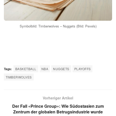
Wie schätzen Experten die Chancen der
beiden Teams ein?
Die Experten sehen in den direkten Duellen der
Schlüsselspieler den entscheidenden Faktor. Die
Ausgangslage ist ausgeglichen, was auf packende und
umkämpfte Spiele hoffen lässt. Beide Teams haben das
Potenzial, die Serie für sich zu entscheiden.
Was sind die Stärken der Timberwolves?
Die Timberwolves haben sich durch ihre starke Defense
und das variable Angriffsspiel einen Namen gemacht. Sie
verfügen über junge Stars und erfahrene Spieler, die eine
gute Mischung aus Talent und Erfahrung bieten.