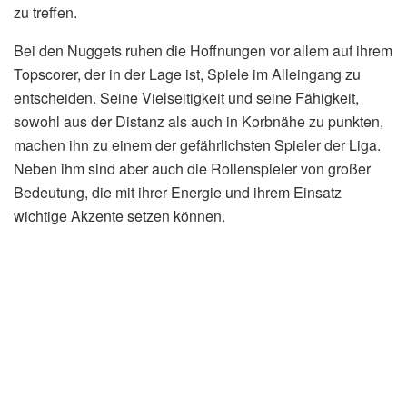
verfügen. Die Timberwolves haben sich durch ihre starke
Defense und das variable Angriffsspiel einen Namen
gemacht, während die Nuggets vor allem durch ihre
individuelle Klasse und ihre Erfahrung in den Playoffs
glänzen.
Die Ausgangslage vor der Serie ist ausgeglichen, was auf
packende und umkämpfte Spiele hoffen lässt. Experten
sehen in den direkten Duellen der Schlüsselspieler den
entscheidenden Faktor für den Ausgang der Serie.
(Lesen
Sie auch:
Bauernregel Georgi: Was steckt hinter der
Wettervorhersage?
)
Aktuelle Entwicklung und wichtige
Spieler
Die Timberwolves setzen auf ihre jungen Stars, die in