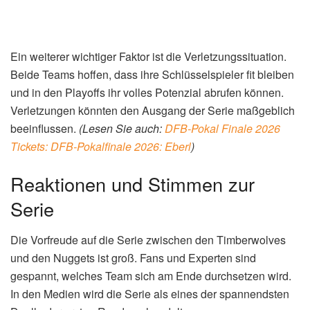
dieser Saison einen großen Schritt nach vorne gemacht
haben. Besonders hervorzuheben ist der Aufbauspieler,
der das Team mit seinen Assists und seiner Treffsicherheit
führt. Aber auch die erfahrenen Spieler im Kader sind
wichtig, um die jungen Talente zu führen und in den
entscheidenden Momenten die richtigen Entscheidungen
zu treffen.
Bei den Nuggets ruhen die Hoffnungen vor allem auf ihrem
Topscorer, der in der Lage ist, Spiele im Alleingang zu
entscheiden. Seine Vielseitigkeit und seine Fähigkeit,
sowohl aus der Distanz als auch in Korbnähe zu punkten,
machen ihn zu einem der gefährlichsten Spieler der Liga.
Neben ihm sind aber auch die Rollenspieler von großer
Bedeutung, die mit ihrer Energie und ihrem Einsatz
wichtige Akzente setzen können.