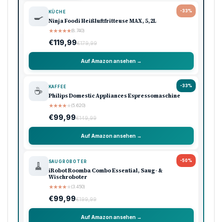
TIMBERWOLVES
Vorheriger Artikel
Der Fall «Prince Group»: Wie Südostasien zum
Zentrum der globalen Betrugsindustrie wurde
Nächster Artikel
Timberwolves – Nuggets: Was hinter dem aktuellen
Hype steckt
Werbung
Amazon Shooping