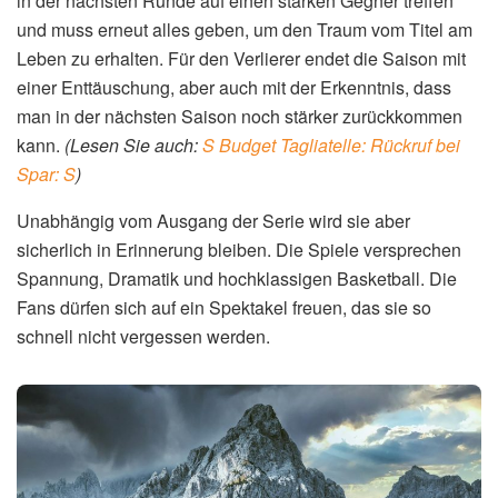
Serie
Die Vorfreude auf die Serie zwischen den Timberwolves
und den Nuggets ist groß. Fans und Experten sind
gespannt, welches Team sich am Ende durchsetzen wird.
In den Medien wird die Serie als eines der spannendsten
Duelle der ersten Runde gehandelt.
Auch die Trainer beider Teams haben sich bereits zu Wort
gemeldet. Sie betonten den Respekt vor dem Gegner,
gaben sich aber gleichzeitig selbstbewusst und
zuversichtlich, dass ihr Team die Serie gewinnen kann. Die
Trainer werden versuchen, ihre Teams bestmöglich auf die
Spiele vorzubereiten und die richtigen taktischen
Entscheidungen zu treffen.
Timberwolves – Nuggets: Was
bedeutet das für die NBA