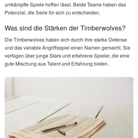
NBA Playoffs?
Der Ausgang der Serie zwischen den Timberwolves und
den Nuggets wird einen großen Einfluss auf den weiteren
Verlauf der NBA Playoffs haben. Der Sieger der Serie wird
in der nächsten Runde auf einen starken Gegner treffen
und muss erneut alles geben, um den Traum vom Titel am
Leben zu erhalten.
Welche Faktoren könnten den Ausgang der
Serie beeinflussen?
Die direkten Duelle der Schlüsselspieler, die Form der
Teams, die taktischen Entscheidungen der Trainer und die
Verletzungssituation sind entscheidende Faktoren für den
Ausgang der Serie zwischen den Timberwolves und den
Nuggets.