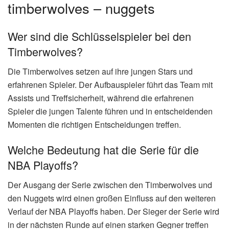
Eastern Conference
Tampa
Montreal
3:
First Round, Spiel 2
Bay
Canadie
2
Lightnin
ns
(O
g
T)
Noch ausstehend
–
Timberw
Nuggets
olves
R
ÜBER DEN AUTOR
✓ Verifiziert
Redaktion
Online-Redakteur
Unser erfahrenes Redaktionsteam recherchiert und
verfasst täglich aktuelle Nachrichten und