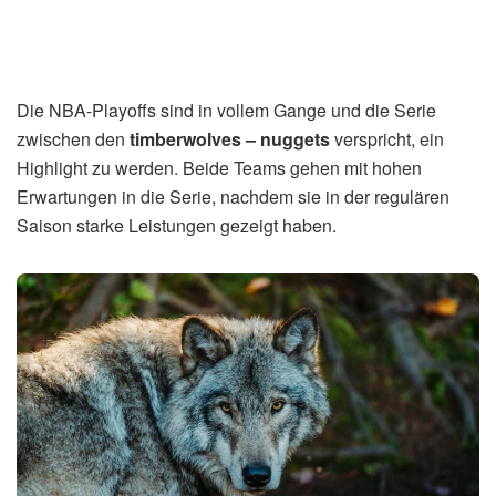
Home
Trends
Timberwolves – Nuggets:
gegen: Spannung in den
NBA Playoffs
von
MM
24. April 2026