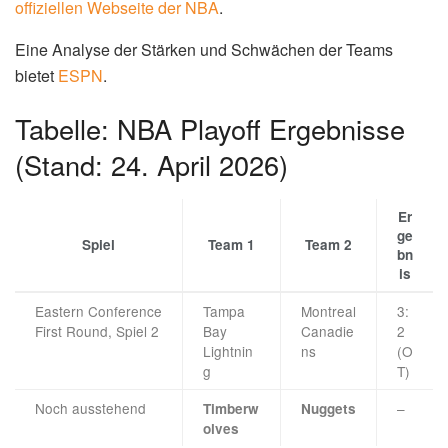
Leistungen. So erzielte J.J. Moser in Spiel 2 der Eastern
Conference First Round zwischen den Tampa Bay
Lightning und den Montreal Canadiens in der Overtime
den entscheidenden Treffer. Wie
NHL.com
berichtet,
sicherte Moser den Lightning damit den 3:2-Sieg und den
Ausgleich in der Serie. „Es war ein Bully-Spiel, der Puck
springt irgendwie raus und ich habe versucht, ihn drin zu
halten“, sagte Moser laut NHL.com. „Ich bin damit gelaufen
und plötzlich öffnet sich etwas. Nimm dir einfach Zeit und
schieß. Wir haben darüber gesprochen, viel mehr Pucks
aufs Netz zu bringen. So erzielt man in den Playoffs Tore.“
Ausblick auf die kommenden
Spiele
Die NBA Playoffs sind noch lange nicht vorbei und es
stehen noch viele spannende Spiele bevor. Die Teams