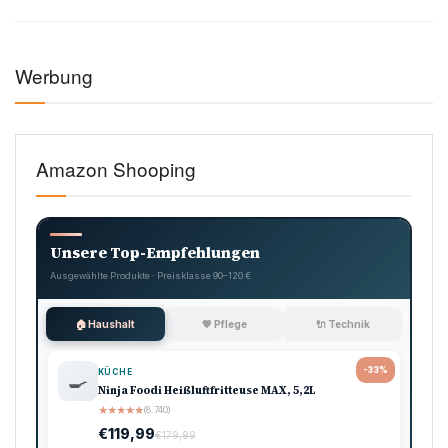
Werbung
Amazon Shooping
Unsere Top-Empfehlungen
Ausgewählte Produkte · Preisklasse 90–120 €
🏠 Haushalt
💖 Pflege
🔌 Technik
-33%
KÜCHE
🍳
Ninja Foodi Heißluftfritteuse MAX, 5,2L
★
★
★
★
★
(8.740)
€119,99
€179,99