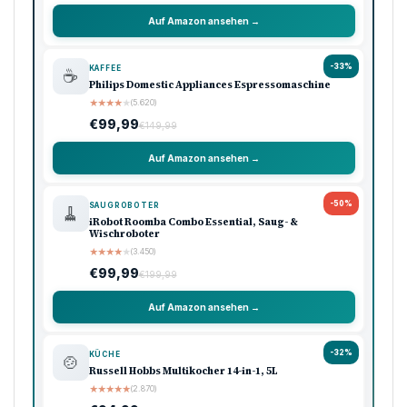
Auf Amazon ansehen →
-33%
KAFFEE
☕
Philips Domestic Appliances Espressomaschine
★
★
★
★
★
(5.620)
€99,99
€149,99
Auf Amazon ansehen →
-50%
SAUGROBOTER
🧹
iRobot Roomba Combo Essential, Saug- &
Wischroboter
★
★
★
★
★
(3.450)
€99,99
€199,99
Auf Amazon ansehen →
-32%
KÜCHE
🍲
Russell Hobbs Multikocher 14-in-1, 5L
★
★
★
★
★
(2.870)