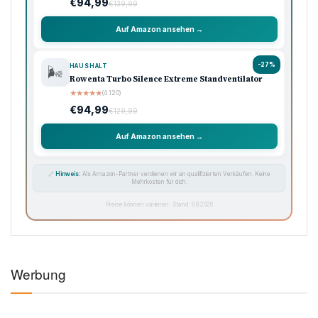
€94,99
€139,99
Auf Amazon ansehen →
-27%
HAUSHALT
🌬️
Rowenta Turbo Silence Extreme Standventilator
★
★
★
★
★
(4.120)
€94,99
€129,99
Auf Amazon ansehen →
🔗
Hinweis:
Als Amazon-Partner verdienen wir an qualifizierten Verkäufen. Keine
Mehrkosten für dich.
Preise können variieren · Stand: 9.8.2026
Werbung