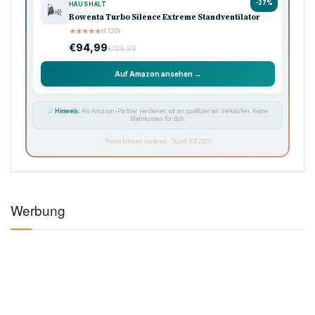
-27%
HAUSHALT
🌬️
Rowenta Turbo Silence Extreme Standventilator
★
★
★
★
★
(4.120)
€94,99
€129,99
Auf Amazon ansehen →
🔗
Hinweis:
Als Amazon-Partner verdienen wir an qualifizierten Verkäufen. Keine
Mehrkosten für dich.
Preise können variieren · Stand: 8.8.2026
Werbung