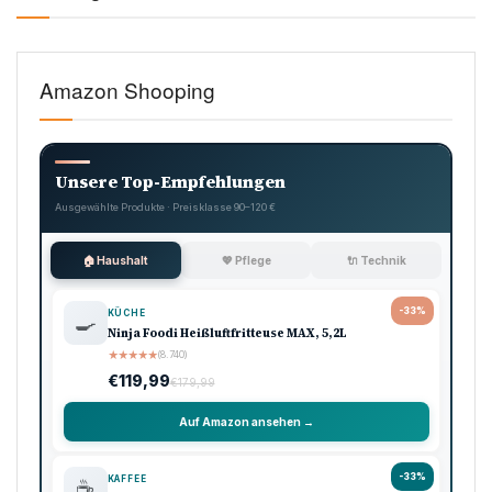
Amazon Shooping
Unsere Top-Empfehlungen
Ausgewählte Produkte · Preisklasse 90–120 €
🏠 Haushalt
💖 Pflege
🔌 Technik
-33%
KÜCHE
🍳
Ninja Foodi Heißluftfritteuse MAX, 5,2L
★
★
★
★
★
(8.740)
€119,99
€179,99
Auf Amazon ansehen →
-33%
KAFFEE
☕