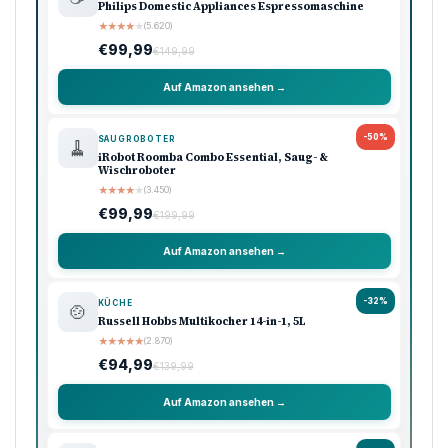
Philips Domestic Appliances Espressomaschine
★
★
★
★
★
(5.620)
€99,99
€149,99
Auf Amazon ansehen →
-50%
SAUGROBOTER
🧹
iRobot Roomba Combo Essential, Saug- &
Wischroboter
★
★
★
★
★
(3.450)
€99,99
€199,99
Auf Amazon ansehen →
-32%
KÜCHE
🍲
Russell Hobbs Multikocher 14-in-1, 5L
★
★
★
★
★
(2.870)
€94,99
€139,99
Auf Amazon ansehen →