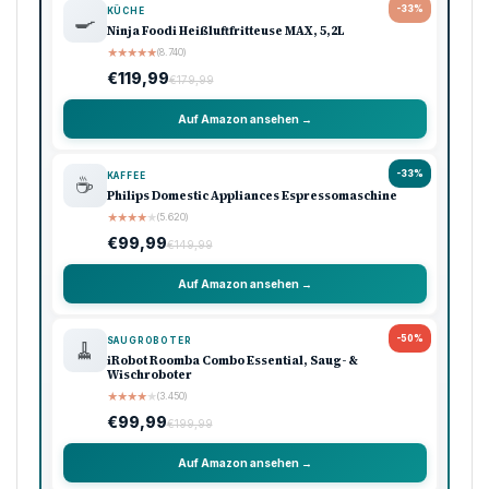
-33%
KÜCHE
🍳
Ninja Foodi Heißluftfritteuse MAX, 5,2L
★
★
★
★
★
(8.740)
€119,99
€179,99
Auf Amazon ansehen →
-33%
KAFFEE
☕
Philips Domestic Appliances Espressomaschine
★
★
★
★
★
(5.620)
€99,99
€149,99
Auf Amazon ansehen →
-50%
SAUGROBOTER
🧹
iRobot Roomba Combo Essential, Saug- &
Wischroboter
★
★
★
★
★
(3.450)
€99,99
€199,99
Auf Amazon ansehen →