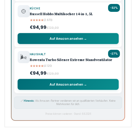
-32%
KÜCHE
🍲
Russell Hobbs Multikocher 14-in-1, 5L
★
★
★
★
★
(2.870)
€94,99
€139,99
Auf Amazon ansehen →
-27%
HAUSHALT
🌬️
Rowenta Turbo Silence Extreme Standventilator
★
★
★
★
★
(4.120)
€94,99
€129,99
Auf Amazon ansehen →
🔗
Hinweis:
Als Amazon-Partner verdienen wir an qualifizierten Verkäufen. Keine
Mehrkosten für dich.
Preise können variieren · Stand: 8.8.2026