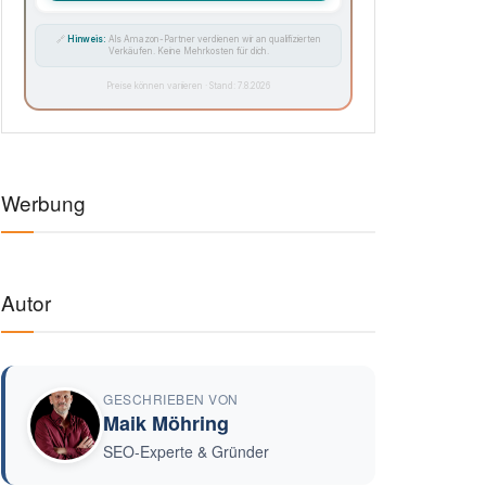
🔗
Hinweis:
Als Amazon-Partner verdienen wir an qualifizierten
Verkäufen. Keine Mehrkosten für dich.
Preise können variieren · Stand: 7.8.2026
Werbung
Autor
GESCHRIEBEN VON
Maik Möhring
SEO-Experte & Gründer