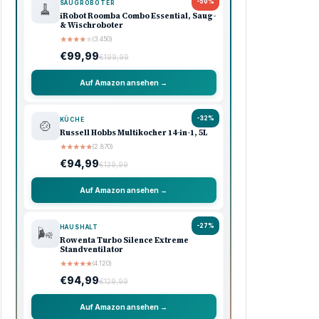
-50%
SAUGROBOTER
🧹
iRobot Roomba Combo Essential, Saug-
& Wischroboter
★
★
★
★
★
(3.450)
€99,99
€199,99
Auf Amazon ansehen →
-32%
KÜCHE
🍲
Russell Hobbs Multikocher 14-in-1, 5L
★
★
★
★
★
(2.870)
€94,99
€139,99
Auf Amazon ansehen →
-27%
HAUSHALT
🌬️
Rowenta Turbo Silence Extreme
Standventilator
★
★
★
★
★
(4.120)
€94,99
€129,99
Auf Amazon ansehen →