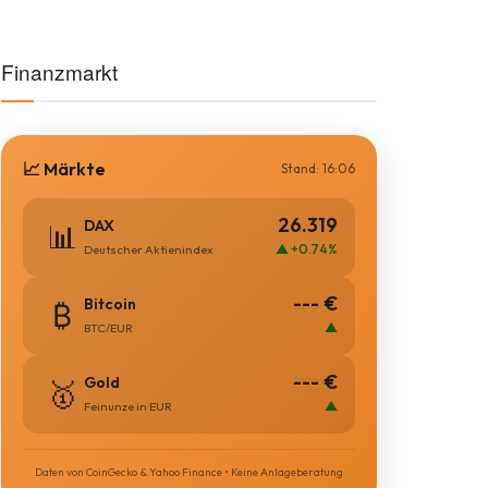
Finanzmarkt
📈 Märkte
Stand: 16:06
26.319
DAX
📊
▲ +0.74%
Deutscher Aktienindex
--- €
Bitcoin
₿
▲
BTC/EUR
--- €
Gold
🥇
▲
Feinunze in EUR
Daten von CoinGecko & Yahoo Finance • Keine Anlageberatung