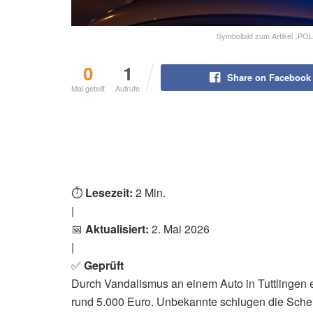
Symbolbild zum Artikel „POL
0
1
Share on Facebook
Mal geteilt
Aufrufe
⏱️
Lesezeit:
2 Min.
|
📅
Aktualisiert:
2. Mai 2026
|
✅
Geprüft
Durch Vandalismus an einem Auto in Tuttlingen 
rund 5.000 Euro. Unbekannte schlugen die Schei