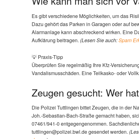
Wie kann man sich vor 
Es gibt verschiedene Möglichkeiten, um das Ris
Dazu gehört das Parken in Garagen oder auf be
Alarmanlage kann abschreckend wirken. Eine D
Aufklärung beitragen.
(Lesen Sie auch:
Spam Erk
💡 Praxis-Tipp
Überprüfen Sie regelmäßig Ihre Kfz-Versicheru
Vandalismusschäden. Eine Teilkasko- oder Vollk
Zeugen gesucht: Wer ha
Die Polizei Tuttlingen bittet Zeugen, die in der
Joh.-Sebastian-Bach-Straße gemacht haben, sic
07461/941-0 entgegengenommen. Sachdienliche
tuttlingen@polizei.bwl.de
gesendet werden.
(Les