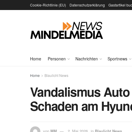
Cookie-Richtlinie (EU)
Datenschutzerklärung
Gastartikel bu
Home
Personen
Nachrichten
Sportnews
Home
Blaulicht News
Vandalismus Auto 
Schaden am Hyun
von
MM
2. Mai 2026
in
Blaulicht News