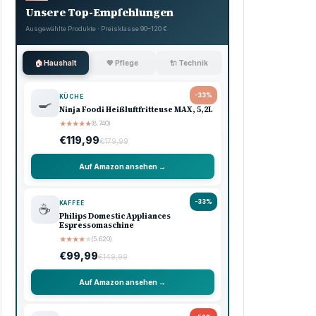
Unsere Top-Empfehlungen
Ausgewählte Produkte · Preisklasse 90–120 €
🏠 Haushalt
💖 Pflege
🔌 Technik
-33%
KÜCHE
🍳
Ninja Foodi Heißluftfritteuse MAX, 5,2L
★
★
★
★
★
(8.740)
€119,99
€179,99
Auf Amazon ansehen →
-33%
KAFFEE
☕
Philips Domestic Appliances
Espressomaschine
★
★
★
★
★
(5.620)
€99,99
€149,99
Auf Amazon ansehen →