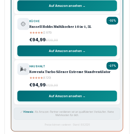
Auf Amazon ansehen →
-32%
KÜCHE
🍲
Russell Hobbs Multikocher 14-in-1, 5L
★
★
★
★
★
(2.870)
€94,99
€139,99
Auf Amazon ansehen →
-27%
HAUSHALT
🌬️
Rowenta Turbo Silence Extreme Standventilator
★
★
★
★
★
(4.120)
€94,99
€129,99
Auf Amazon ansehen →
🔗
Hinweis:
Als Amazon-Partner verdienen wir an qualifizierten Verkäufen. Keine
Mehrkosten für dich.
Preise können variieren · Stand: 8.8.2026