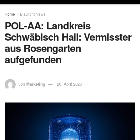
Home
Blaulicht News
POL-AA: Landkreis
Schwäbisch Hall: Vermisster
aus Rosengarten
aufgefunden
von
Marketing
20. April 2026