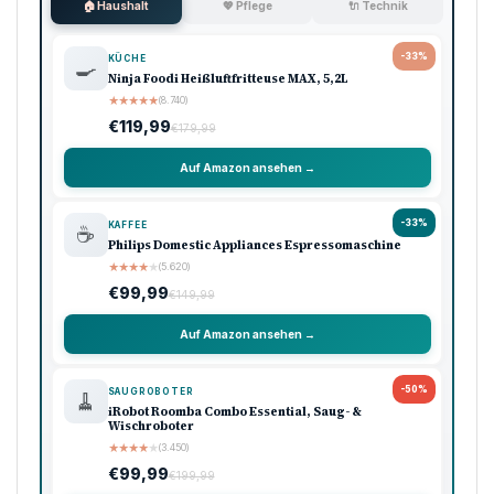
🏠 Haushalt
💖 Pflege
🔌 Technik
-33%
KÜCHE
🍳
Ninja Foodi Heißluftfritteuse MAX, 5,2L
★
★
★
★
★
(8.740)
€119,99
€179,99
Auf Amazon ansehen →
-33%
KAFFEE
☕
Philips Domestic Appliances Espressomaschine
★
★
★
★
★
(5.620)
€99,99
€149,99
Auf Amazon ansehen →
-50%
SAUGROBOTER
🧹
iRobot Roomba Combo Essential, Saug- &
Wischroboter
★
★
★
★
★
(3.450)
€99,99
€199,99