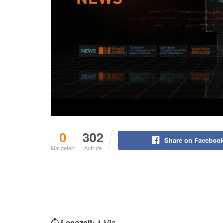
0
302
Share on Faceboo
Mal geteilt
Aufrufe
⏱️
Lesezeit:
4 Min.