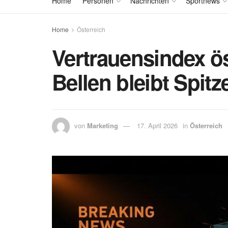
Home
Personen
Nachrichten
Sportnews
Home
Österreich
Vertrauensindex ös
Bellen bleibt Spitz
von
Marketing
17. April 2026
in
Österreich