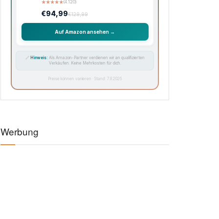
★
★
★
★
★
(4.120)
€94,99
€129,99
Auf Amazon ansehen →
🔗
Hinweis:
Als Amazon-Partner verdienen wir an qualifizierten
Verkäufen. Keine Mehrkosten für dich.
Preise können variieren · Stand: 7.8.2026
Werbung