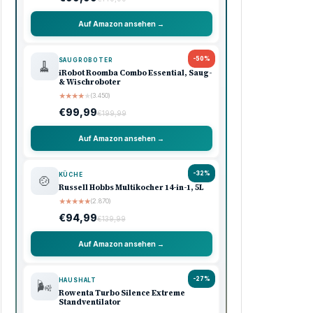
Auf Amazon ansehen →
-50%
SAUGROBOTER
🧹
iRobot Roomba Combo Essential, Saug-
& Wischroboter
★
★
★
★
★
(3.450)
€99,99
€199,99
Auf Amazon ansehen →
-32%
KÜCHE
🍲
Russell Hobbs Multikocher 14-in-1, 5L
★
★
★
★
★
(2.870)
€94,99
€139,99
Auf Amazon ansehen →
-27%
HAUSHALT
🌬️
Rowenta Turbo Silence Extreme
Standventilator