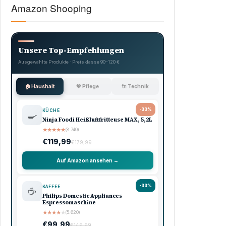
Amazon Shooping
Unsere Top-Empfehlungen
Ausgewählte Produkte · Preisklasse 90–120 €
🏠 Haushalt
💖 Pflege
🔌 Technik
-33%
KÜCHE
🍳
Ninja Foodi Heißluftfritteuse MAX, 5,2L
★
★
★
★
★
(8.740)
€119,99
€179,99
Auf Amazon ansehen →
-33%
KAFFEE
☕
Philips Domestic Appliances
Espressomaschine
★
★
★
★
★
(5.620)
€99,99
€149,99