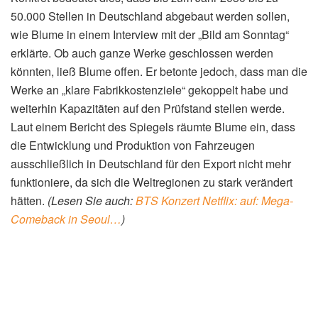
bereits Vorstandsvorsitzender von Porsche. Blume steht
vor der großen Herausforderung, den traditionsreichen
Autobauer durch die Transformation zur Elektromobilität
und Digitalisierung zu führen. Dies erfordert massive
Investitionen und strukturelle Veränderungen. Gleichzeitig
muss der Konzern seine Profitabilität sichern und im
internationalen Wettbewerb bestehen.
Volkswagen
steht
vor komplexen Herausforderungen.
(Lesen Sie auch:
BTS
Konzert Netflix: live auf: Mega-Comeback in…
)
Aktuelle Entwicklung: Der
Sparkurs von Volkswagen
Wie das Handelsblatt berichtet, hat Blume Volkswagen
den härtesten Sparkurs in der Geschichte des Dax-
Konzerns auferlegt. Dies ist eine Reaktion auf die Krise,
die bei Volkswagen ein ungekanntes Niveau erreicht hat.