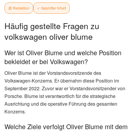
Ausblick
Die kommenden Monate werden zeigen, wie erfolgreich
der Sparkurs von Volkswagen sein wird.Die
Transformation der Automobilindustrie ist in vollem Gange,
und Volkswagen muss sich dieser Herausforderung
stellen, um auch in Zukunft eine führende Rolle zu spielen.
Die Strategie von
volkswagen oliver blume
wird
entscheidend dafür sein, ob dies gelingt.
R
ÜBER DEN AUTOR
✓ Verifiziert