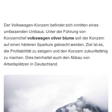
Home
Wirtschaft
Volkswagen Oliver Blume:
unterzieht VW einem
härteren
von
MM
22. März 2026