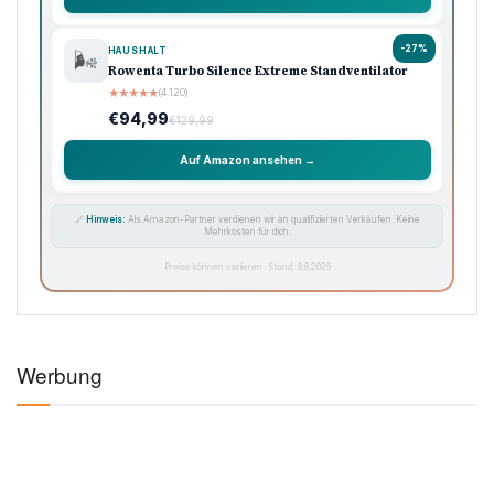
-33%
KÜCHE
🍳
Ninja Foodi Heißluftfritteuse MAX, 5,2L
★
★
★
★
★
(8.740)
€119,99
€179,99
Auf Amazon ansehen →
-33%
KAFFEE
☕
Philips Domestic Appliances Espressomaschine
★
★
★
★
★
(5.620)
€99,99
€149,99
Auf Amazon ansehen →
-50%
SAUGROBOTER
🧹
iRobot Roomba Combo Essential, Saug- &
Wischroboter
★
★
★
★
★
(3.450)
€99,99
€199,99
Auf Amazon ansehen →