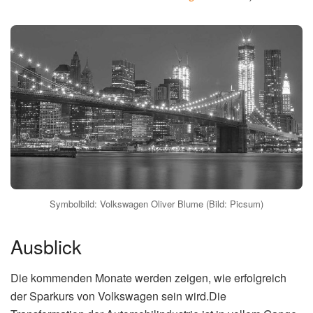
Kontron: War der der Aktie
)
Volkswagen Oliver Blume:
Was
bedeutet das für die Zukunft?
Der Sparkurs von
volkswagen oliver blume
wird
tiefgreifende Auswirkungen auf den Konzern und seine
Beschäftigten haben. Es ist zu erwarten, dass es in den
kommenden Jahren zu weiteren Stellenabbau kommen
wird. Gleichzeitig wird Volkswagen verstärkt in neue
Technologien und Geschäftsfelder investieren. Der
Konzern will sich zu einem führenden Anbieter von
Elektromobilität und digitalen Mobilitätsdienstleistungen
entwickeln.
Die Zukunft von Volkswagen hängt davon ab, ob es dem
Konzern gelingt, seine Kostenstrukturen zu verbessern,
seine Innovationskraft zu stärken und seine Transformation