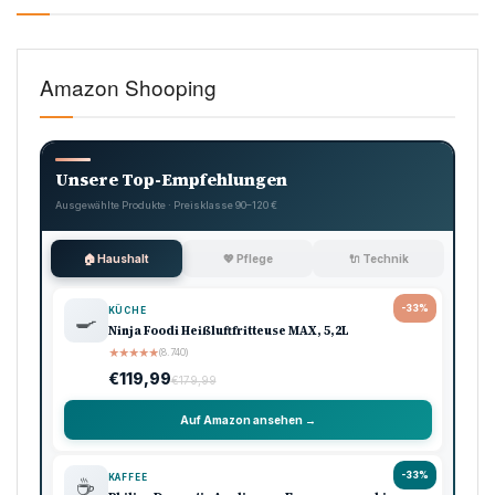
Amazon Shooping
Unsere Top-Empfehlungen
Ausgewählte Produkte · Preisklasse 90–120 €
🏠 Haushalt
💖 Pflege
🔌 Technik
-33%
KÜCHE
🍳
Ninja Foodi Heißluftfritteuse MAX, 5,2L
★
★
★
★
★
(8.740)
€119,99
€179,99
Auf Amazon ansehen →
-33%
KAFFEE
☕