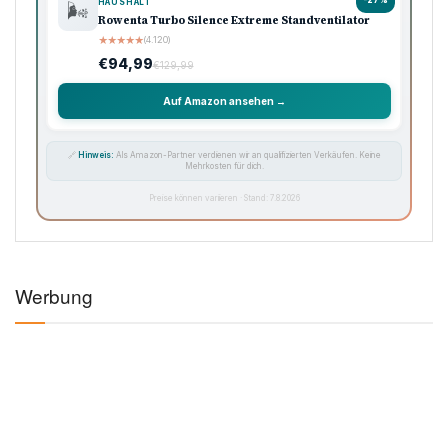
-27%
HAUSHALT
🌬️
Rowenta Turbo Silence Extreme Standventilator
★
★
★
★
★
(4.120)
€94,99
€129,99
Auf Amazon ansehen →
🔗
Hinweis:
Als Amazon-Partner verdienen wir an qualifizierten Verkäufen. Keine
Mehrkosten für dich.
Preise können variieren · Stand: 7.8.2026
Werbung