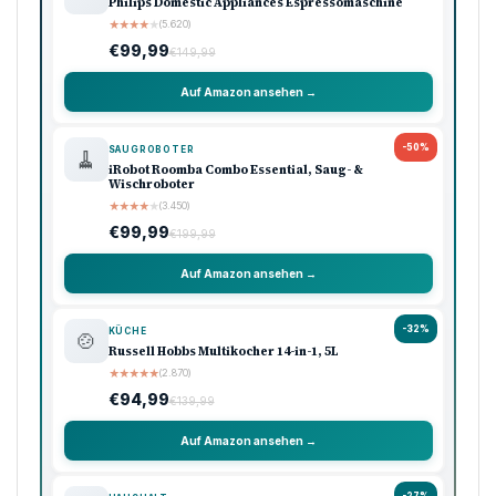
Philips Domestic Appliances Espressomaschine
★
★
★
★
★
(5.620)
€99,99
€149,99
Auf Amazon ansehen →
-50%
SAUGROBOTER
🧹
iRobot Roomba Combo Essential, Saug- &
Wischroboter
★
★
★
★
★
(3.450)
€99,99
€199,99
Auf Amazon ansehen →
-32%
KÜCHE
🍲
Russell Hobbs Multikocher 14-in-1, 5L
★
★
★
★
★
(2.870)
€94,99
€139,99
Auf Amazon ansehen →