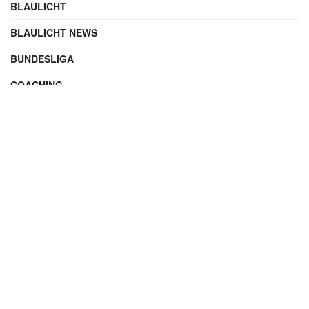
BLAULICHT
BLAULICHT NEWS
BUNDESLIGA
COACHING
DIGITAL
ENTERTAINMENT
FAMILIE
FILME UND SERIEN
FINANZEN
FUSSBALL
INTERNATIONAL
IT & TECHNIK