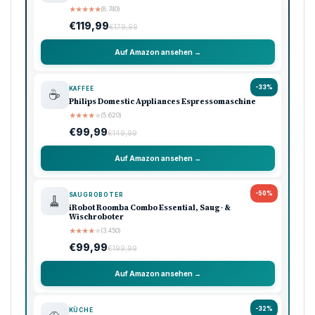
★
★
★
★
★
(8.740)
€119,99
€179,99
Auf Amazon ansehen →
-33%
KAFFEE
☕
Philips Domestic Appliances Espressomaschine
★
★
★
★
★
(5.620)
€99,99
€149,99
Auf Amazon ansehen →
-50%
SAUGROBOTER
🧹
iRobot Roomba Combo Essential, Saug- &
Wischroboter
★
★
★
★
★
(3.450)
€99,99
€199,99
Auf Amazon ansehen →
-32%
KÜCHE