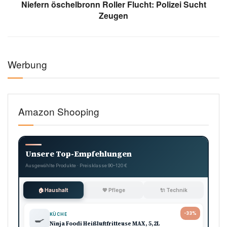
Niefern öschelbronn Roller Flucht: Polizei Sucht
Zeugen
Werbung
Amazon Shooping
Unsere Top-Empfehlungen
Ausgewählte Produkte · Preisklasse 90–120 €
🏠 Haushalt
💖 Pflege
🔌 Technik
-33%
KÜCHE
🍳
Ninja Foodi Heißluftfritteuse MAX, 5,2L