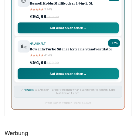
🍲
Russell Hobbs Multikocher 14-in-1, 5L
★
★
★
★
★
(2.870)
€94,99
€139,99
Auf Amazon ansehen →
-27%
HAUSHALT
🌬️
Rowenta Turbo Silence Extreme Standventilator
★
★
★
★
★
(4.120)
€94,99
€129,99
Auf Amazon ansehen →
🔗
Hinweis:
Als Amazon-Partner verdienen wir an qualifizierten Verkäufen. Keine
Mehrkosten für dich.
Preise können variieren · Stand: 6.8.2026
Werbung