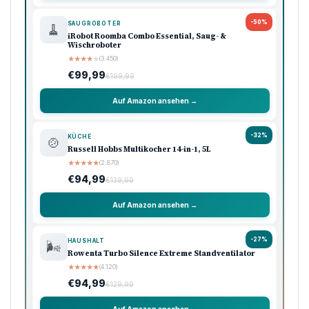
-50%
SAUGROBOTER
🧹
iRobot Roomba Combo Essential, Saug- &
Wischroboter
★
★
★
★
★
(3.450)
€99,99
€199,99
Auf Amazon ansehen →
-32%
KÜCHE
🍲
Russell Hobbs Multikocher 14-in-1, 5L
★
★
★
★
★
(2.870)
€94,99
€139,99
Auf Amazon ansehen →
-27%
HAUSHALT
🌬️
Rowenta Turbo Silence Extreme Standventilator
★
★
★
★
★
(4.120)
€94,99
€129,99
Auf Amazon ansehen →