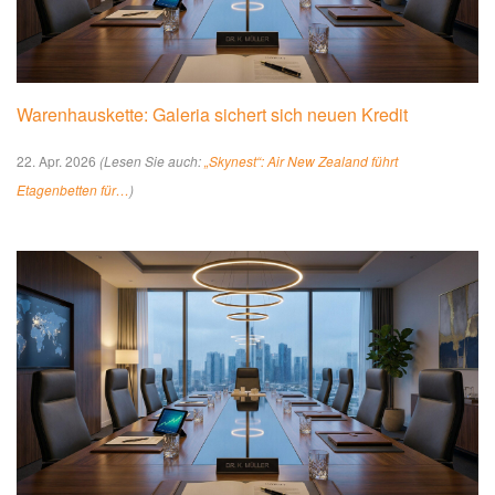
Warenhauskette: Galeria sichert sich neuen Kredit
22. Apr. 2026
(Lesen Sie auch:
„Skynest“: Air New Zealand führt
Etagenbetten für…
)