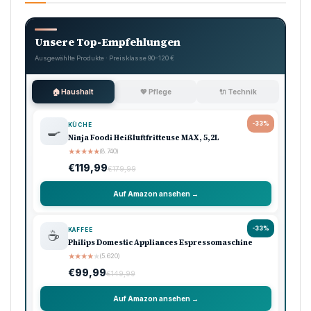
Unsere Top-Empfehlungen
Ausgewählte Produkte · Preisklasse 90–120 €
🏠 Haushalt
💖 Pflege
🔌 Technik
-33%
KÜCHE
🍳
Ninja Foodi Heißluftfritteuse MAX, 5,2L
★
★
★
★
★
(8.740)
€119,99
€179,99
Auf Amazon ansehen →
-33%
KAFFEE
☕
Philips Domestic Appliances Espressomaschine
★
★
★
★
★
(5.620)
€99,99
€149,99
Auf Amazon ansehen →