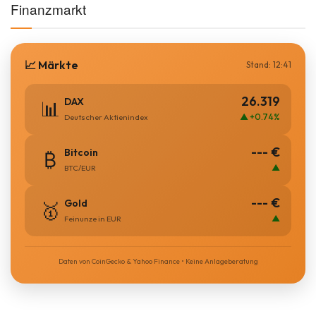
Finanzmarkt
📈 Märkte
Stand: 12:41
26.319
DAX
📊
▲ +0.74%
Deutscher Aktienindex
--- €
Bitcoin
₿
▲
BTC/EUR
--- €
Gold
🥇
▲
Feinunze in EUR
Daten von CoinGecko & Yahoo Finance • Keine Anlageberatung