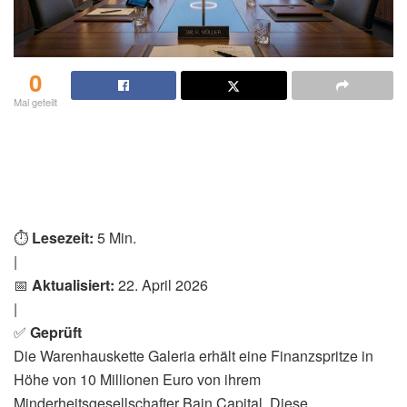
0
Mal geteilt
⏱️
Lesezeit:
5 Min.
|
📅
Aktualisiert:
22. April 2026
|
✅
Geprüft
Die Warenhauskette Galeria erhält eine Finanzspritze in
Höhe von 10 Millionen Euro von ihrem
Minderheitsgesellschafter Bain Capital. Diese