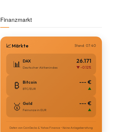
Finanzmarkt
📈 Märkte
Stand: 07:40
26.171
DAX
📊
▼ -0.12%
Deutscher Aktienindex
--- €
Bitcoin
₿
▲
BTC/EUR
--- €
Gold
🥇
▲
Feinunze in EUR
Daten von CoinGecko & Yahoo Finance • Keine Anlageberatung