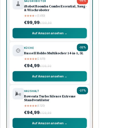
-50%
SAUGROBOTER
🧹
iRobot Roomba Combo Essential, Saug-
& Wischroboter
★
★
★
★
★
(3.450)
€99,99
€199,99
Auf Amazon ansehen →
-32%
KÜCHE
🍲
Russell Hobbs Multikocher 14-in-1, 5L
★
★
★
★
★
(2.870)
€94,99
€139,99
Auf Amazon ansehen →
-27%
HAUSHALT
🌬️
Rowenta Turbo Silence Extreme
Standventilator
★
★
★
★
★
(4.120)
€94,99
€129,99
Auf Amazon ansehen →