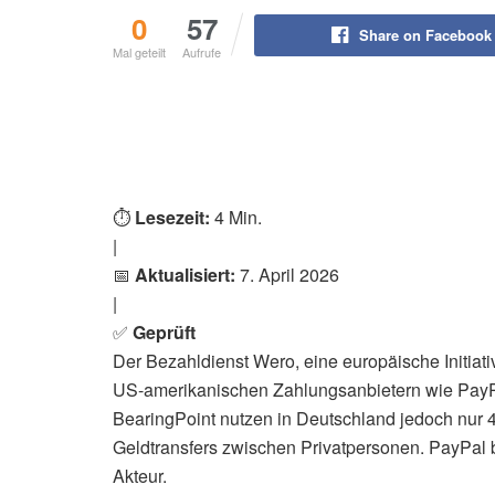
0
57
Share on Facebook
Mal geteilt
Aufrufe
⏱️
Lesezeit:
4 Min.
|
📅
Aktualisiert:
7. April 2026
|
✅
Geprüft
Der Bezahldienst Wero, eine europäische Initiati
US-amerikanischen Zahlungsanbietern wie PayP
BearingPoint nutzen in Deutschland jedoch nur 4
Geldtransfers zwischen Privatpersonen. PayPal b
Akteur.