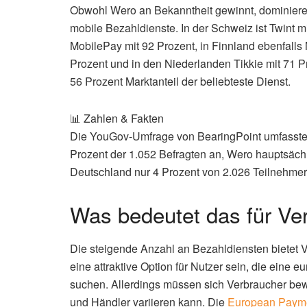
Obwohl Wero an Bekanntheit gewinnt, dominieren
mobile Bezahldienste. In der Schweiz ist Twint m
MobilePay mit 92 Prozent, in Finnland ebenfalls
Prozent und in den Niederlanden Tikkie mit 71 
56 Prozent Marktanteil der beliebteste Dienst.
📊 Zahlen & Fakten
Die YouGov-Umfrage von BearingPoint umfasste 
Prozent der 1.052 Befragten an, Wero hauptsächl
Deutschland nur 4 Prozent von 2.026 Teilnehme
Was bedeutet das für Ve
Die steigende Anzahl an Bezahldiensten bietet
eine attraktive Option für Nutzer sein, die eine
suchen. Allerdings müssen sich Verbraucher bew
und Händler variieren kann. Die
European Paymen