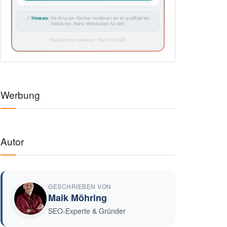
🔗
Hinweis:
Als Amazon-Partner verdienen wir an qualifizierten
Verkäufen. Keine Mehrkosten für dich.
Preise können variieren · Stand: 6.8.2026
Werbung
Autor
GESCHRIEBEN VON
Maik Möhring
SEO-Experte & Gründer