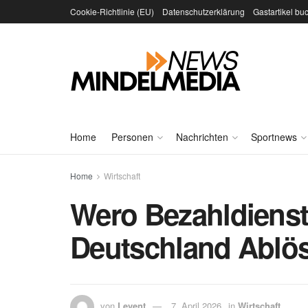
Cookie-Richtlinie (EU)
Datenschutzerklärung
Gastartikel bu
Home
Personen
Nachrichten
Sportnews
Home
Wirtschaft
Wero Bezahldienst
Deutschland Ablö
von
Levent
7. April 2026
in
Wirtschaft