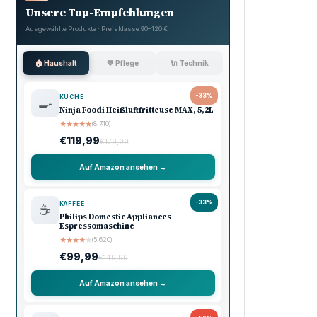
Unsere Top-Empfehlungen
Ausgewählte Produkte · Preisklasse 90–120 €
🏠 Haushalt
💖 Pflege
🔌 Technik
-33%
KÜCHE
🍳
Ninja Foodi Heißluftfritteuse MAX, 5,2L
★
★
★
★
★
(8.740)
€119,99
€179,99
Auf Amazon ansehen →
-33%
KAFFEE
☕
Philips Domestic Appliances
Espressomaschine
★
★
★
★
★
(5.620)
€99,99
€149,99
Auf Amazon ansehen →