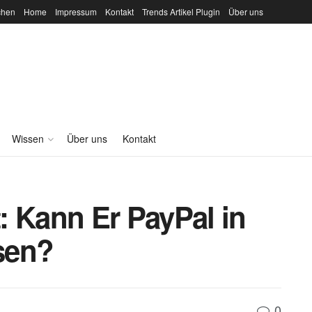
chen
Home
Impressum
Kontakt
Trends Artikel Plugin
Über uns
Wissen
Über uns
Kontakt
: Kann Er PayPal in
sen?
0