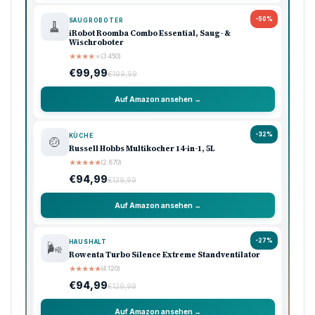
-50%
SAUGROBOTER
🧹
iRobot Roomba Combo Essential, Saug- &
Wischroboter
★
★
★
★
★
(3.450)
€99,99
€199,99
Auf Amazon ansehen →
-32%
KÜCHE
🍲
Russell Hobbs Multikocher 14-in-1, 5L
★
★
★
★
★
(2.870)
€94,99
€139,99
Auf Amazon ansehen →
-27%
HAUSHALT
🌬️
Rowenta Turbo Silence Extreme Standventilator
★
★
★
★
★
(4.120)
€94,99
€129,99
Auf Amazon ansehen →