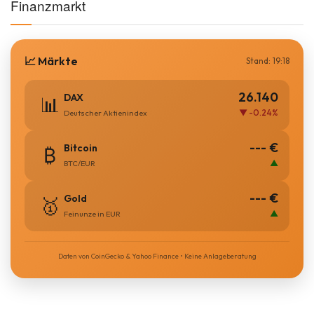
Finanzmarkt
📈 Märkte
Stand: 19:18
26.140
DAX
📊
▼ -0.24%
Deutscher Aktienindex
--- €
Bitcoin
₿
▲
BTC/EUR
--- €
Gold
🥇
▲
Feinunze in EUR
Daten von CoinGecko & Yahoo Finance • Keine Anlageberatung