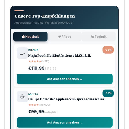
Unsere Top-Empfehlungen
Ausgewählte Produkte · Preisklasse 90–120 €
🏠 Haushalt
💖 Pflege
🔌 Technik
-33%
KÜCHE
🍳
Ninja Foodi Heißluftfritteuse MAX, 5,2L
★
★
★
★
★
(8.740)
€119,99
€179,99
Auf Amazon ansehen →
-33%
KAFFEE
☕
Philips Domestic Appliances Espressomaschine
★
★
★
★
★
(5.620)
€99,99
€149,99
Auf Amazon ansehen →