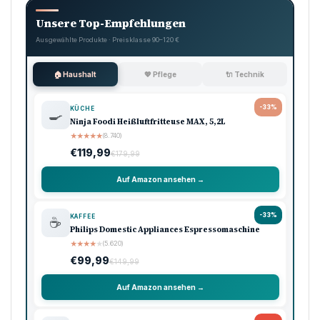
Unsere Top-Empfehlungen
Ausgewählte Produkte · Preisklasse 90–120 €
🏠 Haushalt
💖 Pflege
🔌 Technik
-33%
KÜCHE
🍳
Ninja Foodi Heißluftfritteuse MAX, 5,2L
★
★
★
★
★
(8.740)
€119,99
€179,99
Auf Amazon ansehen →
-33%
KAFFEE
☕
Philips Domestic Appliances Espressomaschine
★
★
★
★
★
(5.620)
€99,99
€149,99
Auf Amazon ansehen →