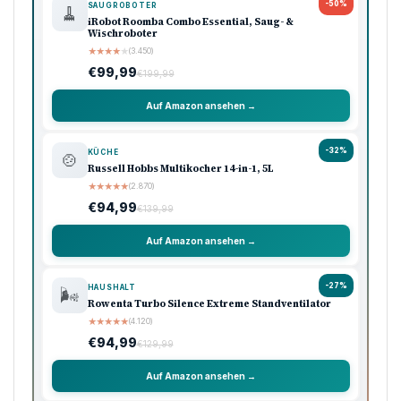
-50%
SAUGROBOTER
🧹
iRobot Roomba Combo Essential, Saug- &
Wischroboter
★
★
★
★
★
(3.450)
€99,99
€199,99
Auf Amazon ansehen →
-32%
KÜCHE
🍲
Russell Hobbs Multikocher 14-in-1, 5L
★
★
★
★
★
(2.870)
€94,99
€139,99
Auf Amazon ansehen →
-27%
HAUSHALT
🌬️
Rowenta Turbo Silence Extreme Standventilator
★
★
★
★
★
(4.120)
€94,99
€129,99
Auf Amazon ansehen →