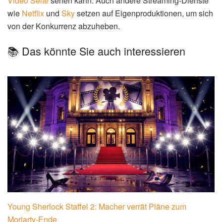
Video Seite
sehen kann. Auch andere Streaming-Dienste
wie
Netflix
und
Sky
setzen auf Eigenproduktionen, um sich
von der Konkurrenz abzuheben.
📚 Das könnte Sie auch interessieren
Young Sherlock Staffel 2: Macher verrät Pläne zum
Moriarty-Ende